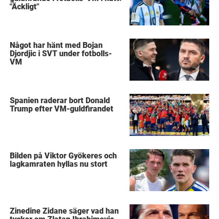
"Äckligt"
Något har hänt med Bojan
Djordjic i SVT under fotbolls-
VM
Spanien raderar bort Donald
Trump efter VM-guldfirandet
Bilden på Viktor Gyökeres och
lagkamraten hyllas nu stort
Zinedine Zidane säger vad han