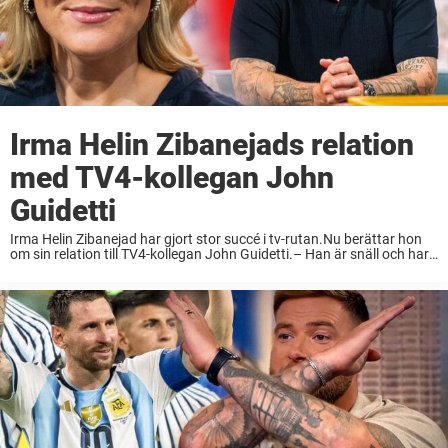
Irma Helin Zibanejads relation
med TV4-kollegan John
Guidetti
Irma Helin Zibanejad har gjort stor succé i tv-rutan.Nu berättar hon
om sin relation till TV4-kollegan John Guidetti.– Han är snäll och har
ett jättestort hjärta, säger Irma i Fördomspodden. Svenska tv-
experten Irma Helin Zibanejad ...