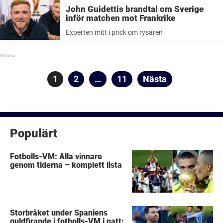
John Guidettis brandtal om Sverige
inför matchen mot Frankrike
Experten mitt i prick om rysaren
Sidnumrering
Sida
1
Sida
2
…
Sida
11
Nästa
för
inlägg
Populärt
Fotbolls-VM: Alla vinnare
genom tiderna – komplett lista
Storbråket under Spaniens
guldfirande i fotbolls-VM i natt: