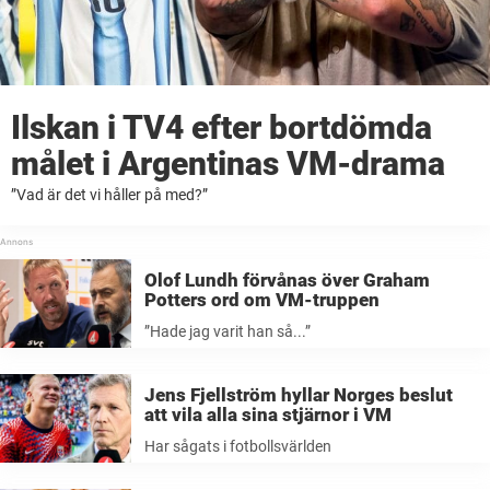
Ilskan i TV4 efter bortdömda
målet i Argentinas VM-drama
”Vad är det vi håller på med?”
Olof Lundh förvånas över Graham
Potters ord om VM-truppen
”Hade jag varit han så...”
Jens Fjellström hyllar Norges beslut
att vila alla sina stjärnor i VM
Har sågats i fotbollsvärlden