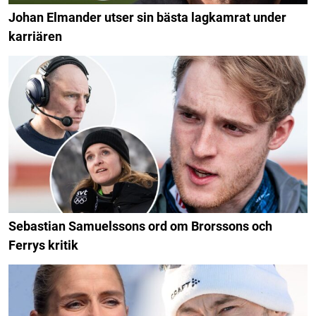
Johan Elmander utser sin bästa lagkamrat under
karriären
Sebastian Samuelssons ord om Brorssons och
Ferrys kritik