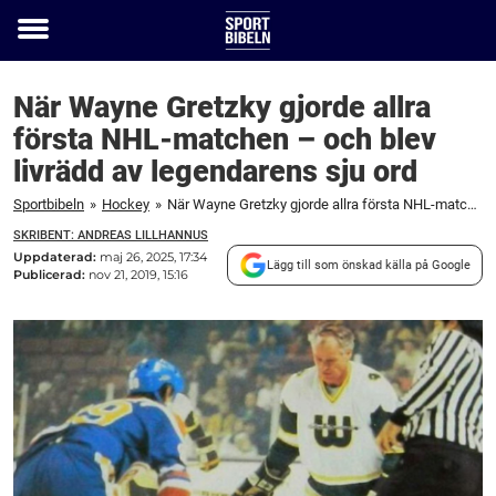
Toggle
menu
När Wayne Gretzky gjorde allra
första NHL-matchen – och blev
livrädd av legendarens sju ord
Sportbibeln
»
Hockey
»
När Wayne Gretzky gjorde allra första NHL-matchen – och blev livrädd av legendarens sju ord
SKRIBENT: ANDREAS LILLHANNUS
Uppdaterad:
maj 26, 2025, 17:34
Lägg till som önskad källa på Google
Publicerad:
nov 21, 2019, 15:16