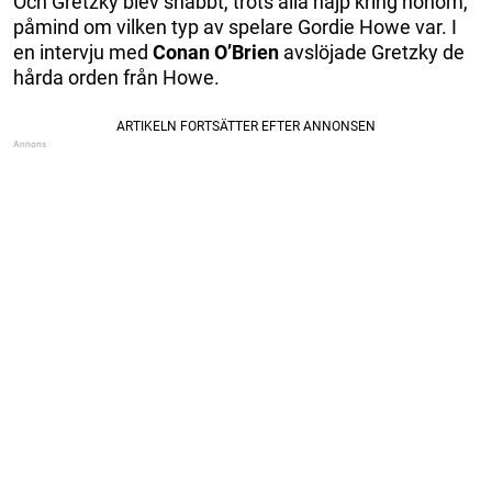
Och Gretzky blev snabbt, trots alla hajp kring honom,
påmind om vilken typ av spelare Gordie Howe var. I
en intervju med
Conan
O’Brien
avslöjade Gretzky de
hårda orden från Howe.