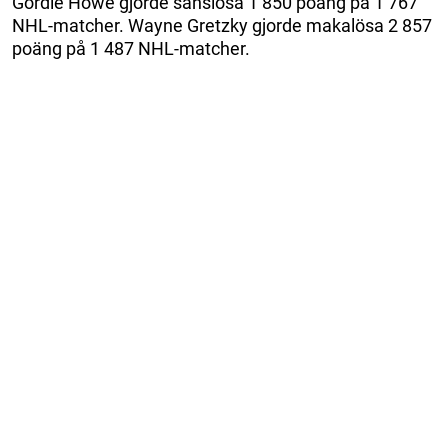
Gordie Howe gjorde sanslösa 1 850 poäng på 1 767
NHL-matcher. Wayne Gretzky gjorde makalösa 2 857
poäng på 1 487 NHL-matcher.