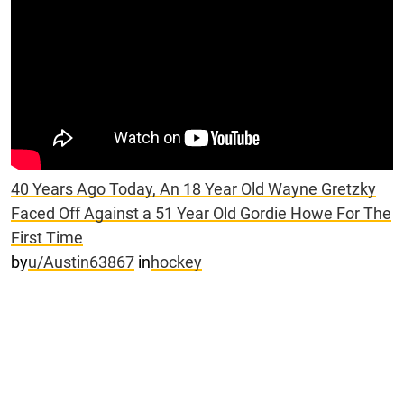
40 Years Ago Today, An 18 Year Old Wayne Gretzky
Faced Off Against a 51 Year Old Gordie Howe For The
First Time
by
u/Austin63867
in
hockey