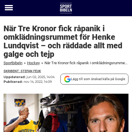
Toggle
menu
När Tre Kronor fick råpanik i
omklädningsrummet för Henke
Lundqvist – och räddade allt med
galge och tejp
Sportbibeln
»
Hockey
»
När Tre Kronor fick råpanik i omklädningsrummet för Henke Lundqvist – och räddade allt med galge och tejp
SKRIBENT: STEFAN FEUK
Uppdaterad:
jun 02, 2025, 14:04
Lägg till som önskad källa på Google
Publicerad:
nov 14, 2022, 14:09