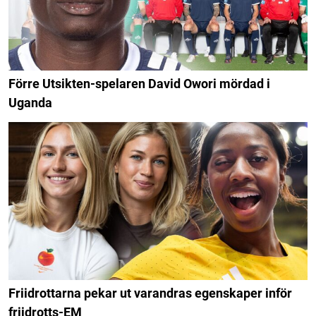
Förre Utsikten-spelaren David Owori mördad i
Uganda
Friidrottarna pekar ut varandras egenskaper inför
friidrotts-EM