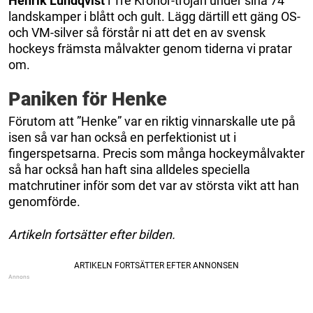
Henrik Lundqvist
i Tre Kronor-tröjan under sina 74
landskamper i blått och gult. Lägg därtill ett gäng OS-
och VM-silver så förstår ni att det en av svensk
hockeys främsta målvakter genom tiderna vi pratar
om.
Paniken för Henke
Förutom att ”Henke” var en riktig vinnarskalle ute på
isen så var han också en perfektionist ut i
fingerspetsarna. Precis som många hockeymålvakter
så har också han haft sina alldeles speciella
matchrutiner inför som det var av största vikt att han
genomförde.
Artikeln fortsätter efter bilden.