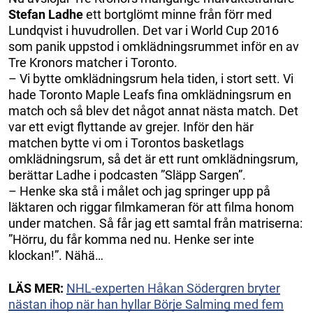
Stefan Ladhe
ett bortglömt minne från förr med
Lundqvist i huvudrollen. Det var i World Cup 2016
som panik uppstod i omklädningsrummet inför en av
Tre Kronors matcher i Toronto.
– Vi bytte omklädningsrum hela tiden, i stort sett. Vi
hade Toronto Maple Leafs fina omklädningsrum en
match och så blev det något annat nästa match. Det
var ett evigt flyttande av grejer. Inför den här
matchen bytte vi om i Torontos basketlags
omklädningsrum, så det är ett runt omklädningsrum,
berättar Ladhe i podcasten ”Släpp Sargen”.
– Henke ska stå i målet och jag springer upp på
läktaren och riggar filmkameran för att filma honom
under matchen. Så får jag ett samtal från matriserna:
”Hörru, du får komma ned nu. Henke ser inte
klockan!”. Nähä…
LÄS MER:
NHL-experten Håkan Södergren bryter
nästan ihop när han hyllar Börje Salming med fem