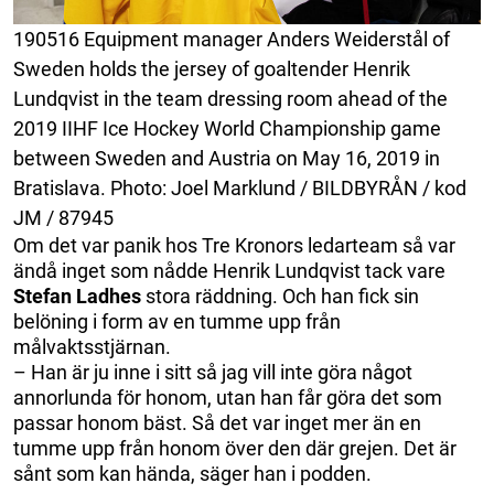
190516 Equipment manager Anders Weiderstål of
Sweden holds the jersey of goaltender Henrik
Lundqvist in the team dressing room ahead of the
2019 IIHF Ice Hockey World Championship game
between Sweden and Austria on May 16, 2019 in
Bratislava. Photo: Joel Marklund / BILDBYRÅN / kod
JM / 87945
Om det var panik hos Tre Kronors ledarteam så var
ändå inget som nådde Henrik Lundqvist tack vare
Stefan Ladhes
stora räddning. Och han fick sin
belöning i form av en tumme upp från
målvaktsstjärnan.
– Han är ju inne i sitt så jag vill inte göra något
annorlunda för honom, utan han får göra det som
passar honom bäst. Så det var inget mer än en
tumme upp från honom över den där grejen. Det är
sånt som kan hända, säger han i podden.