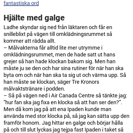
fantastiska ord
Hjälte med galge
Ladhe skyndar sig ned från läktaren och får en
snilleblixt på vägen till omklädningsrummet så
kommer att rädda allt.
– Målvakterna får alltid lite mer utrymme i
omklädningsrummet, men de hade satt ut hans
grejer så han hade klockan bakom sig. Men han
måste ju se den och har sina rutiner för när han ska
byta om och när han ska ta sig ut och värma upp. Så
han måste se klockan, säger Tre Kronors
målvaktstränare i podden.
– Så på vägen ned i Air Canada Centre så tänkte jag:
”hur fan ska jag fixa en klocka så att han ser den?”.
Men då kom jag på att ena Ipaden kunde man
använda med stor klocka på, så jag kan sätta upp den
framför honom. Jag hittar en galge och börjar hålla
på och till slut lyckas jag tejpa fast Ipaden i taket så