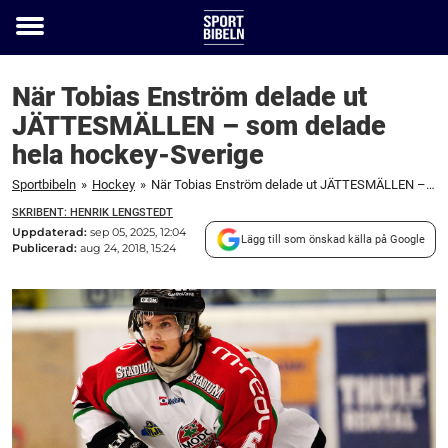
Toggle
menu
När Tobias Enström delade ut
JÄTTESMÄLLEN – som delade
hela hockey-Sverige
Sportbibeln
»
Hockey
»
När Tobias Enström delade ut JÄTTESMÄLLEN – som delade hela hockey-Sverige
SKRIBENT: HENRIK LENGSTEDT
Uppdaterad:
sep 05, 2025, 12:04
Lägg till som önskad källa på Google
Publicerad:
aug 24, 2018, 15:24