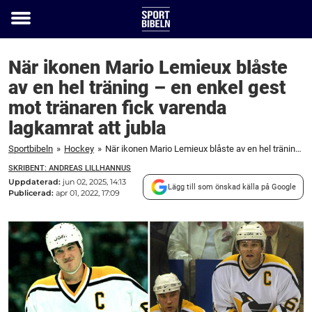
Toggle
menu
När ikonen Mario Lemieux blåste
av en hel träning – en enkel gest
mot tränaren fick varenda
lagkamrat att jubla
Sportbibeln
»
Hockey
»
När ikonen Mario Lemieux blåste av en hel träning – en enkel gest mot tränaren fick varenda lagkamrat att jubla
SKRIBENT: ANDREAS LILLHANNUS
Uppdaterad:
jun 02, 2025, 14:13
Lägg till som önskad källa på Google
Publicerad:
apr 01, 2022, 17:09