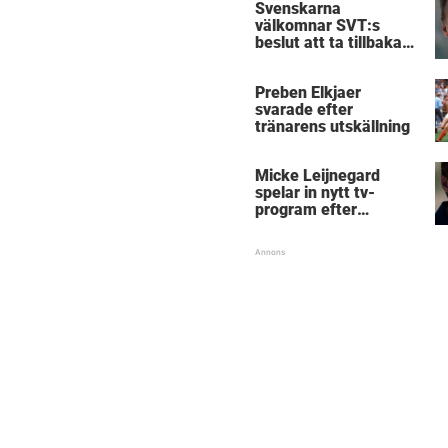
Svenskarna
välkomnar SVT:s
beslut att ta tillbaka
Micke Leijnegard
Preben Elkjaer
svarade efter
tränarens utskällning
Micke Leijnegard
spelar in nytt tv-
program efter
Mästarnas mästare