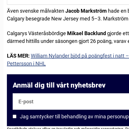
Även svenske målvakten
Jacob Markström
hade en b
Calgary besegrade New Jersey med 5–3. Markström gj
Calgarys Västeråsbördige
Mikael Backlund
gjorde et
därmed hittills under säsongen gjort 26 poäng, varav 
LÄS MER:
William Nylander bjöd på poängfest i natt –
Pettersson i NHL
Anmäl dig till vårt nyhetsbrev
E-post
Jag samtycker till behandling av mina personup