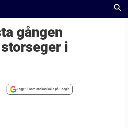
rsta gången
storseger i
Lägg till som önskad källa på Google