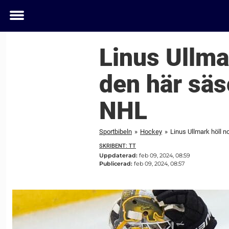
Toggle
menu
Linus Ullma
den här säs
NHL
Sportbibeln
»
Hockey
»
Linus Ullmark höll n
SKRIBENT: TT
Uppdaterad:
feb 09, 2024, 08:59
Publicerad:
feb 09, 2024, 08:57