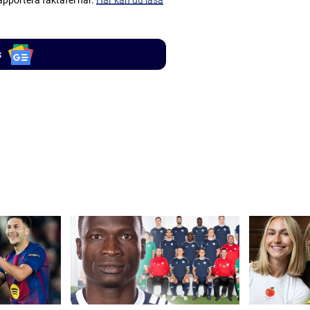
apportera faktafel här.
Här kan du läsa
s