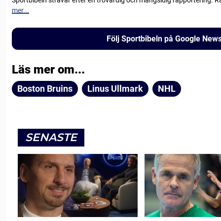
Sportbibeln strävar efter en trovärdig och mångsidig rapportering. R
mer...
Följ Sportbibeln på Google New
Läs mer om...
Boston Bruins
Linus Ullmark
NHL
SENASTE