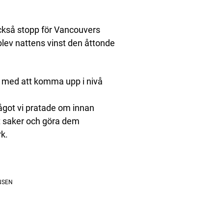
ckså stopp för Vancouvers
 blev nattens vinst den åttonde
t med att komma upp i nivå
 något vi pratade om innan
tt saker och göra dem
rk.