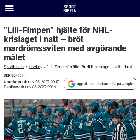
Toggle
menu
”Lill-Fimpen” hjälte för NHL-
krislaget i natt – bröt
mardrömssviten med avgörande
målet
Sportbibeln
»
Hockey
»
"Lill-Fimpen" hjälte för NHL-krislaget i natt – bröt mardrömssviten med avgörande målet
SKRIBENT: TT
Uppdaterad:
nov 08, 2023, 09:17
Lägg till som önskad källa på Google
Publicerad:
nov 08, 2023, 09:14