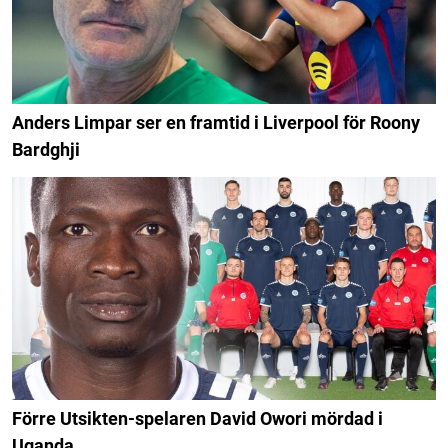
Anders Limpar ser en framtid i Liverpool för Roony
Bardghji
Förre Utsikten-spelaren David Owori mördad i
Uganda