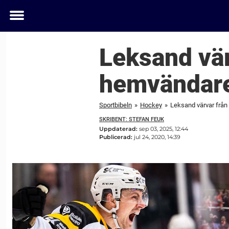
Toggle
menu
Leksand vä
hemvändaren
Sportbibeln
»
Hockey
»
Leksand värvar från
SKRIBENT: STEFAN FEUK
Uppdaterad:
sep 03, 2025, 12:44
Publicerad:
jul 24, 2020, 14:39