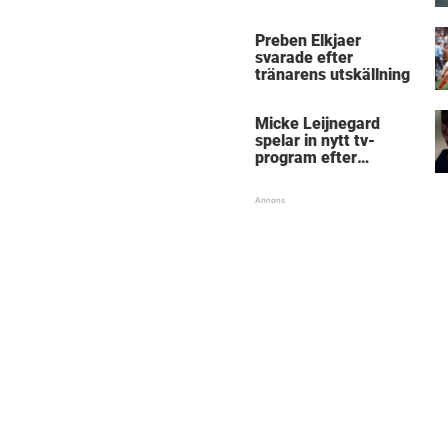
Micke Leijnegard
Preben Elkjaer
svarade efter
tränarens utskällning
Micke Leijnegard
spelar in nytt tv-
program efter
Mästarnas mästare