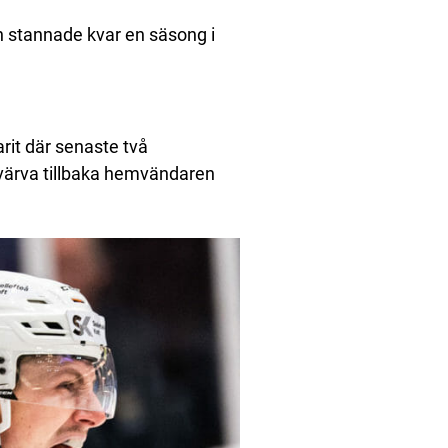
 stannade kvar en säsong i
arit där senaste två
värva tillbaka hemvändaren