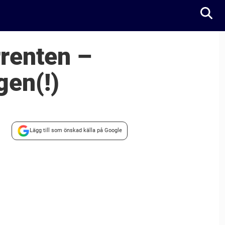
renten –
gen(!)
Lägg till som önskad källa på Google