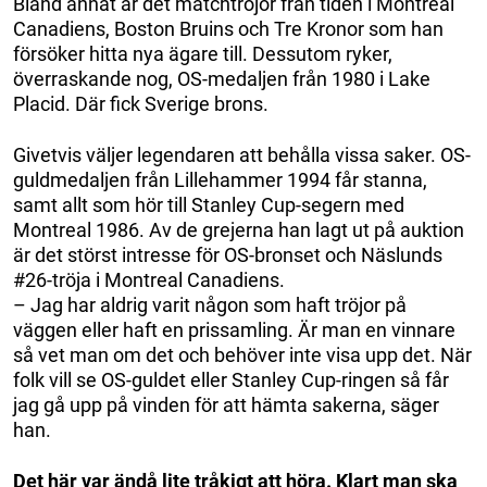
Bland annat är det matchtröjor från tiden i Montreal
Canadiens, Boston Bruins och Tre Kronor som han
försöker hitta nya ägare till. Dessutom ryker,
överraskande nog, OS-medaljen från 1980 i Lake
Placid. Där fick Sverige brons.
Givetvis väljer legendaren att behålla vissa saker. OS-
guldmedaljen från Lillehammer 1994 får stanna,
samt allt som hör till Stanley Cup-segern med
Montreal 1986. Av de grejerna han lagt ut på auktion
är det störst intresse för OS-bronset och Näslunds
#26-tröja i Montreal Canadiens.
– Jag har aldrig varit någon som haft tröjor på
väggen eller haft en prissamling. Är man en vinnare
så vet man om det och behöver inte visa upp det. När
folk vill se OS-guldet eller Stanley Cup-ringen så får
jag gå upp på vinden för att hämta sakerna, säger
han.
Det här var ändå lite tråkigt att höra. Klart man ska