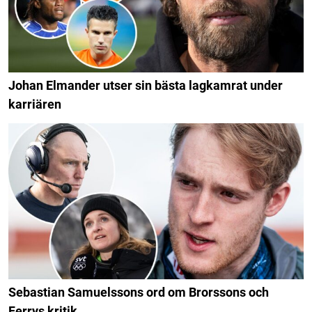
Johan Elmander utser sin bästa lagkamrat under
karriären
Sebastian Samuelssons ord om Brorssons och
Ferrys kritik