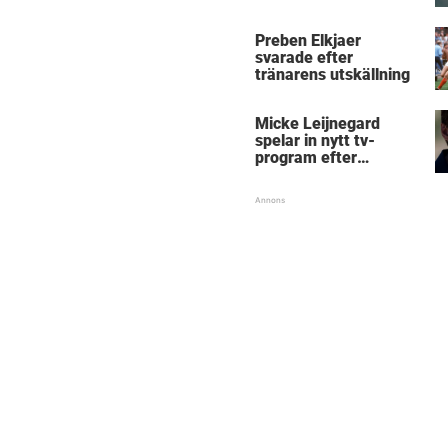
Micke Leijnegard
Preben Elkjaer
svarade efter
tränarens utskällning
Micke Leijnegard
spelar in nytt tv-
program efter
Mästarnas mästare