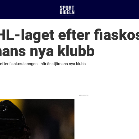
L-laget efter fiask
rnans nya klubb
fter fiaskosäsongen - här är stjärnans nya klubb