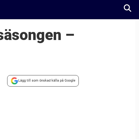
osäsongen –
Lägg till som önskad källa på Google