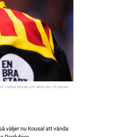
HL mellan Brynäs och Mora den 29 januari
så väljer nu Kousal att vända
mo Pardubice.