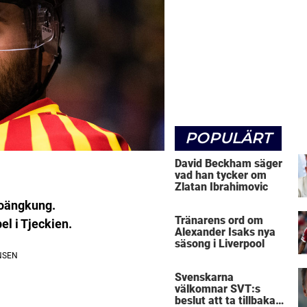
POPULÄRT
David Beckham säger
vad han tycker om
Zlatan Ibrahimovic
 poängkung.
Tränarens ord om
el i Tjeckien.
Alexander Isaks nya
säsong i Liverpool
Svenskarna
välkomnar SVT:s
beslut att ta tillbaka