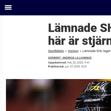
Toggle
menu
Lämnade SH
här är stjä
Sportbibeln
»
Hockey
»
Lämnade SHL-laget e
SKRIBENT: ANDREAS LILLHANNUS
Uppdaterad:
feb 25, 2025, 11:41
Publicerad:
jun 27, 2019, 16:21