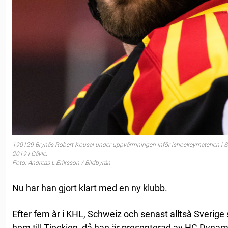
190129 Brynäs Robert Kousal under uppvärmningen inför ishockeymatchen i S
2019 i Gävle.
Foto: Andreas L Eriksson / Bildbyrån
Nu har han gjort klart med en ny klubb.
Efter fem år i KHL, Schweiz och senast alltså Sverige 
hem till Tjeckien, då han är presenterad av HC Dyna