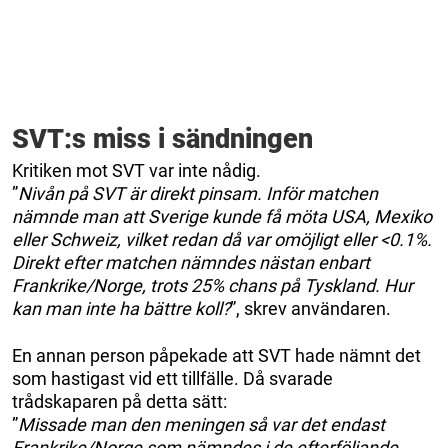
SVT:s miss i sändningen
Kritiken mot SVT var inte nådig.
”
Nivån på SVT är direkt pinsam. Inför matchen
nämnde man att Sverige kunde få möta USA, Mexiko
eller Schweiz, vilket redan då var omöjligt eller <0.1%.
Direkt efter matchen nämndes nästan enbart
Frankrike/Norge, trots 25% chans på Tyskland. Hur
kan man inte ha bättre koll?
”, skrev användaren.
En annan person påpekade att SVT hade nämnt det
som hastigast vid ett tillfälle. Då svarade
trådskaparen på detta sätt:
”
Missade man den meningen så var det endast
Frankrike/Norge som nämndes i de efterföljande