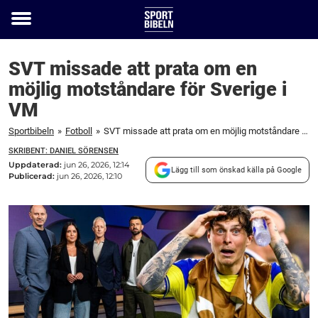
Toggle
menu
SVT missade att prata om en
möjlig motståndare för Sverige i
VM
Sportbibeln
»
Fotboll
»
SVT missade att prata om en möjlig motståndare för Sverige i VM
SKRIBENT: DANIEL SÖRENSEN
Uppdaterad:
jun 26, 2026, 12:14
Lägg till som önskad källa på Google
Publicerad:
jun 26, 2026, 12:10