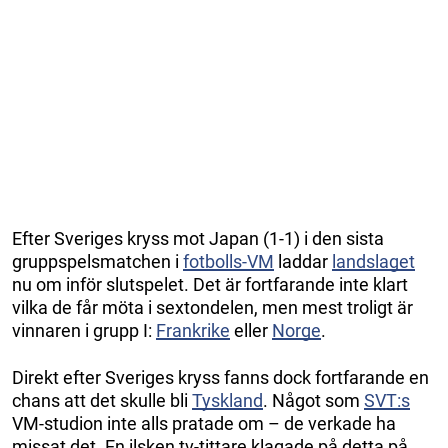
Efter Sveriges kryss mot Japan (1-1) i den sista
gruppspelsmatchen i
fotbolls-VM
laddar
landslaget
nu om inför slutspelet. Det är fortfarande inte klart
vilka de får möta i sextondelen, men mest troligt är
vinnaren i grupp I:
Frankrike
eller
Norge
.
Direkt efter Sveriges kryss fanns dock fortfarande en
chans att det skulle bli
Tyskland
. Något som
SVT:s
VM-studion inte alls pratade om – de verkade ha
missat det. En ilsken tv-tittare klagade på detta på