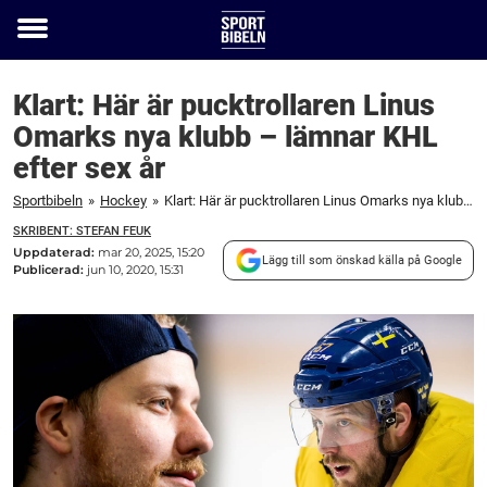
Toggle
menu
Klart: Här är pucktrollaren Linus
Omarks nya klubb – lämnar KHL
efter sex år
Sportbibeln
»
Hockey
»
Klart: Här är pucktrollaren Linus Omarks nya klubb – lämnar KHL efter sex år
SKRIBENT: STEFAN FEUK
Uppdaterad:
mar 20, 2025, 15:20
Lägg till som önskad källa på Google
Publicerad:
jun 10, 2020, 15:31