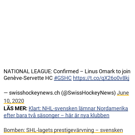
NATIONAL LEAGUE: Confirmed – Linus Omark to join
Genève-Servette HC
#GSHC
https://t.co/qX26o0v8kj
— swisshockeynews.ch (@SwissHockeyNews)
June
10, 2020
LÄS MER:
Klart: NHL-svensken lämnar Nordamerika
efter bara två säsonger – här är nya klubben
Bomben: SHL-lagets prestigevärvning – svensken