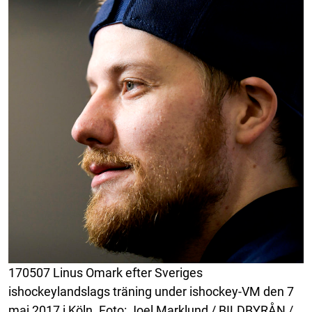
170507 Linus Omark efter Sveriges
ishockeylandslags träning under ishockey-VM den 7
maj 2017 i Köln. Foto: Joel Marklund / BILDBYRÅN /