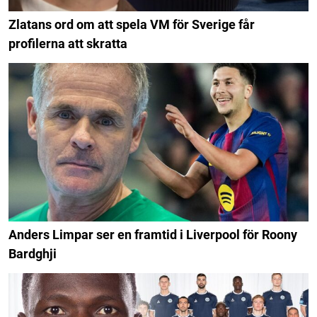
Zlatans ord om att spela VM för Sverige får
profilerna att skratta
Anders Limpar ser en framtid i Liverpool för Roony
Bardghji