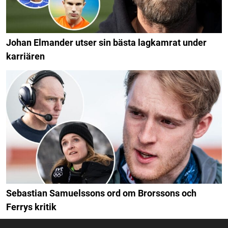
Johan Elmander utser sin bästa lagkamrat under
karriären
Sebastian Samuelssons ord om Brorssons och
Ferrys kritik