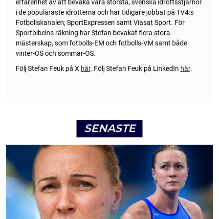
erfarenhet av att bevaka våra största, svenska idrottsstjärnor
i de populäraste idrotterna och har tidigare jobbat på TV4:s
Fotbollskanalen, SportExpressen samt Viasat Sport. För
Sportbibelns räkning har Stefan bevakat flera stora
mästerskap, som fotbolls-EM och fotbolls-VM samt både
vinter-OS och sommar-OS.
Följ Stefan Feuk på X
här
.
Följ Stefan Feuk på LinkedIn
här
.
SENASTE