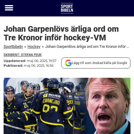
Toggle
menu
Johan Garpenlövs ärliga ord om
Tre Kronor inför hockey-VM
Sportbibeln
»
Hockey
»
Johan Garpenlövs ärliga ord om Tre Kronor inför hockey-VM
SKRIBENT: STEFAN FEUK
Uppdaterad:
maj 06, 2025, 19:57
Lägg till som önskad källa på Google
Publicerad:
maj 06, 2025, 16:56