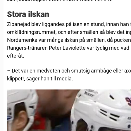
Stora ilskan
Zibanejad blev liggandes på isen en stund, innan han fi
omklädningsrummet, och efter smällen så blev det ing
Nordamerika var många ilskan på smällen, då pucken a
Rangers-tränaren Peter Laviolette var tydlig med vad
efteråt.
– Det var en medveten och smutsig armbåge eller axel
klippet!, säger han till media.