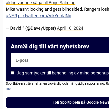
aldrig vågade säga till Börje Salming
Mika wasn't looking and gets blindsided. Rangers losin
#NYR
pic.twitter.com/VlkYqtdJNa
— David ? (@DaveyUpper)
April 10, 2024
Anmäl dig till vårt nyhetsbrev
E-post
Jag samtycker till behandling av mina personup
Sportbibeln strävar efter en trovärdig och mångsidig rapportering. R
mer...
Följ Sportbibeln på Google New