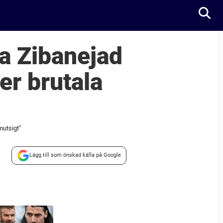
ka Zibanejad
er brutala
mutsigt”
Lägg till som önskad källa på Google