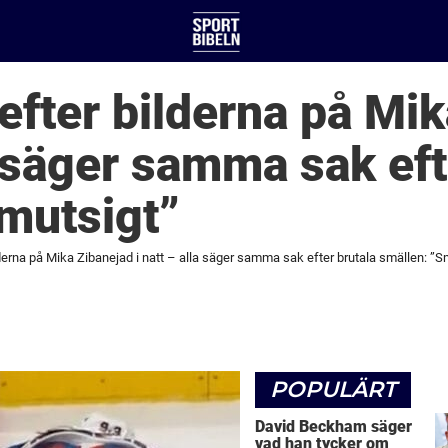
 efter bilderna på Mi
a säger samma sak eft
mutsigt”
lderna på Mika Zibanejad i natt – alla säger samma sak efter brutala smällen: ”S
POPULÄRT
David Beckham säger
vad han tycker om