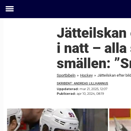
Toggle
menu
Jätteilskan
i natt – all
smällen: ”S
Sportbibeln
»
Hockey
»
Jätteilskan efter bi
SKRIBENT: ANDREAS LILLHANNUS
Uppdaterad:
mar 21, 2025, 12:07
Publicerad:
apr 10, 2024, 08:19