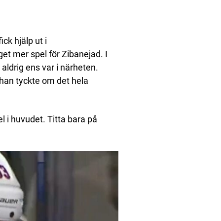
ck hjälp ut i
et mer spel för Zibanejad. I
ldrig ens var i närheten.
 han tyckte om det hela
 i huvudet. Titta bara på