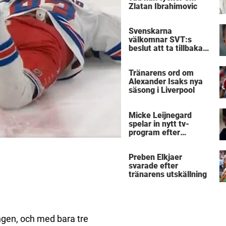
Zlatan Ibrahimovic
Svenskarna
välkomnar SVT:s
beslut att ta tillbaka
Micke Leijnegard
Tränarens ord om
Alexander Isaks nya
säsong i Liverpool
Micke Leijnegard
spelar in nytt tv-
program efter
Mästarnas mästare
Preben Elkjaer
svarade efter
tränarens utskällning
gen, och med bara tre