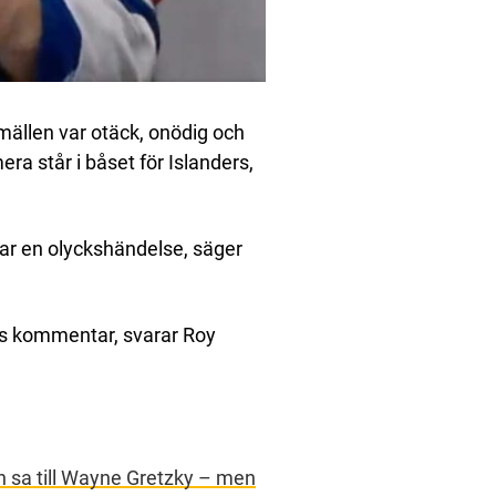
mällen var otäck, onödig och
a står i båset för Islanders,
 var en olyckshändelse, säger
s kommentar, svarar Roy
 sa till Wayne Gretzky – men