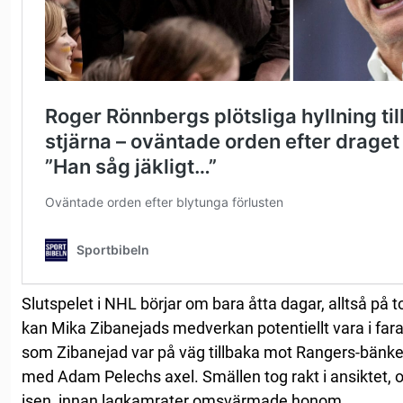
Slutspelet i NHL börjar om bara åtta dagar, alltså på 
kan Mika Zibanejads medverkan potentiellt vara i fara
som Zibanejad var på väg tillbaka mot Rangers-bänken
med Adam Pelechs axel. Smällen tog rakt i ansiktet, och
isen, innan lagkamrater omsvärmade honom.