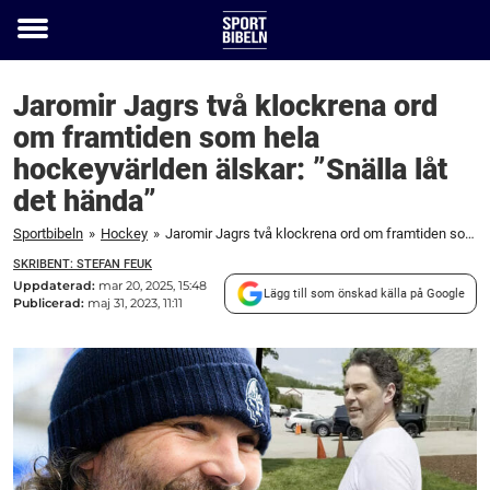
Toggle
menu
Jaromir Jagrs två klockrena ord
om framtiden som hela
hockeyvärlden älskar: ”Snälla låt
det hända”
Sportbibeln
»
Hockey
»
Jaromir Jagrs två klockrena ord om framtiden som hela hockeyvärlden älskar: "Snälla låt det hända"
SKRIBENT: STEFAN FEUK
Uppdaterad:
mar 20, 2025, 15:48
Lägg till som önskad källa på Google
Publicerad:
maj 31, 2023, 11:11