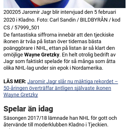
200205 Jaromir Jagr blir intervjuad den 5 februari
2020 i Kladno. Foto: Carl Sandin / BILDBYRÅN / kod
CS / 57999_501
De fantastiska siffrorna innebär att den tjeckiske
ikonen är tvåa på listan över tidernas bästa
poänggörare i NHL, ettan på listan är så klart den
omöjlige
Wayne Gretzky
. En helt otrolig bedrift av
Jagr som faktiskt spelade för så många som åtta
olika NHL-lag under sin epok i Nordamerika.
LÄS MER:
Jaromir Jagr slår nu mäktiga rekordet –
50-åringen överträffar äntligen självaste ikonen
Wayne Gretzky
Spelar än idag
Säsongen 2017/18 lämnade han NHL för gott och
återvände till moderklubben Kladno i Tjeckien.