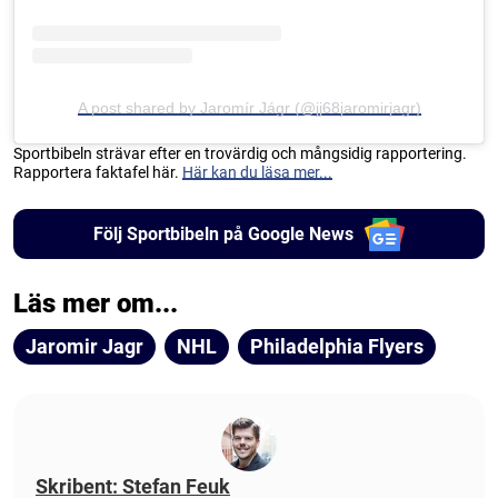
A post shared by Jaromír Jágr (@jj68jaromirjagr)
Sportbibeln strävar efter en trovärdig och mångsidig rapportering.
Rapportera faktafel här.
Här kan du läsa mer...
Följ Sportbibeln på Google News
Läs mer om...
Jaromir Jagr
NHL
Philadelphia Flyers
Skribent: Stefan Feuk