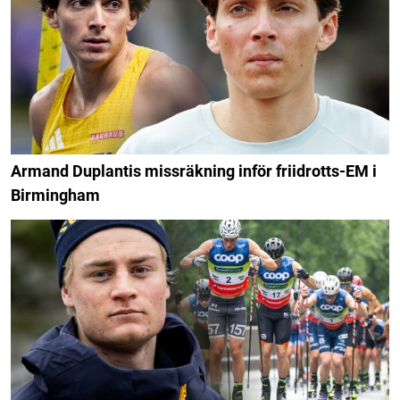
Armand Duplantis missräkning inför friidrotts-EM i
Birmingham