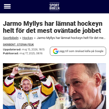
Toggle
menu
Jarmo Myllys har lämnat hockeyn
helt för det mest oväntade jobbet
Sportbibeln
»
Hockey
»
Jarmo Myllys har lämnat hockeyn helt för det mest oväntade jobbet
SKRIBENT: STEFAN FEUK
Uppdaterad:
maj 15, 2026, 18:15
Lägg till som önskad källa på Google
Publicerad:
maj 17, 2025, 08:16