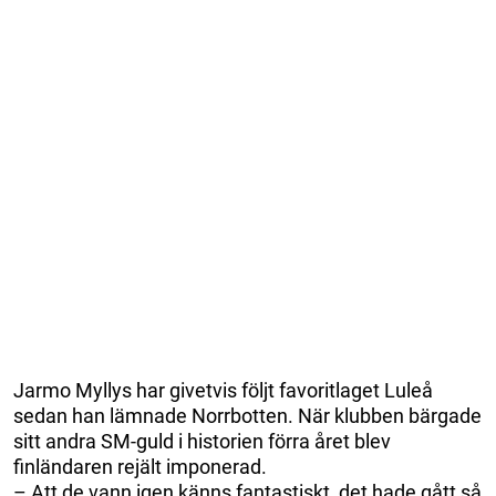
Jarmo Myllys har givetvis följt favoritlaget Luleå
sedan han lämnade Norrbotten. När klubben bärgade
sitt andra SM-guld i historien förra året blev
finländaren rejält imponerad.
– Att de vann igen känns fantastiskt, det hade gått så