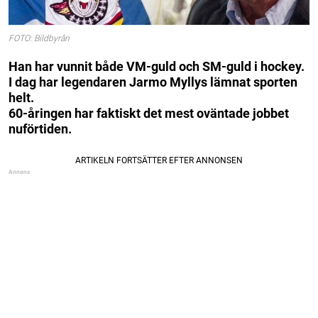
FOTO: Bildbyrån
Han har vunnit både VM-guld och SM-guld i hockey.
I dag har legendaren Jarmo Myllys lämnat sporten
helt.
60-åringen har faktiskt det mest oväntade jobbet
nuförtiden.