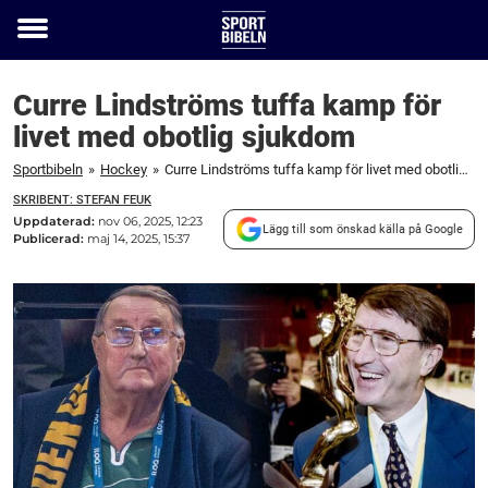
Toggle
menu
Curre Lindströms tuffa kamp för
livet med obotlig sjukdom
Sportbibeln
»
Hockey
»
Curre Lindströms tuffa kamp för livet med obotlig sjukdom
SKRIBENT: STEFAN FEUK
Uppdaterad:
nov 06, 2025, 12:23
Lägg till som önskad källa på Google
Publicerad:
maj 14, 2025, 15:37