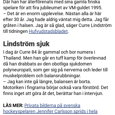
Där han har återförenats med sina gamla finska
spelare för att fira jubileumet av VM-guldet 1995.
– Det är en enorm upplevelse. Nästan alla är här
efter 30 år. Jag hade aldrig väntat mig detta. Jag får
gråten i halsen. Jag är så glad, säger Curre Lindström
till tidningen
Hufvudstadsbladet
.
Lindström sjuk
I dag är Curre 84 år gammal och bor numera i
Thailand. Men han går en tuff kamp för överlevnad
då han drabbats av den obotliga sjukdomen
polyneuropati, som ger sig på nerverna och leder till
muskelproblem och balansrubbningar.
– Jag kan inte gå längre, balansen är borta.
Motoriken i fingrarna börjar också vara förstörd. Det
finns inget att göra åt det, berättar han i intervjun.
LÄS MER:
Privata bilderna på svenska
hockeyspelaren Jennifer Carlsson sprids i hela