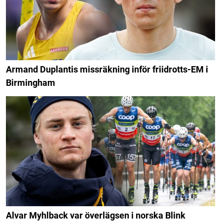
Armand Duplantis missräkning inför friidrotts-EM i
Birmingham
Alvar Myhlback var överlägsen i norska Blink