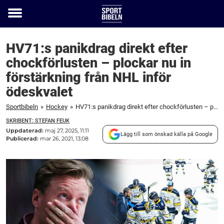
Toggle
menu
HV71:s panikdrag direkt efter
chockförlusten – plockar nu in
förstärkning från NHL inför
ödeskvalet
Sportbibeln
»
Hockey
»
HV71:s panikdrag direkt efter chockförlusten – plockar nu in förstärkning från NHL inför ödeskvalet
SKRIBENT: STEFAN FEUK
Uppdaterad:
maj 27, 2025, 11:11
Lägg till som önskad källa på Google
Publicerad:
mar 26, 2021, 13:08