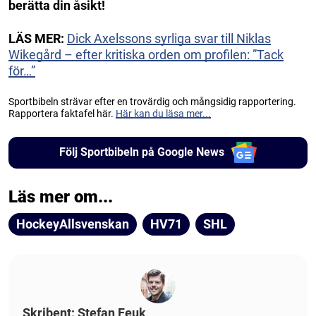
berätta din åsikt!
LÄS MER:
Dick Axelssons syrliga svar till Niklas
Wikegård – efter kritiska orden om profilen: ”Tack
för…”
Sportbibeln strävar efter en trovärdig och mångsidig rapportering.
Rapportera faktafel här.
Här kan du läsa mer...
Följ Sportbibeln på Google News
Läs mer om...
HockeyAllsvenskan
HV71
SHL
Skribent: Stefan Feuk