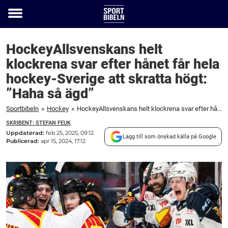
Toggle
menu
HockeyAllsvenskans helt
klockrena svar efter hånet får hela
hockey-Sverige att skratta högt:
”Haha så ägd”
Sportbibeln
»
Hockey
»
HockeyAllsvenskans helt klockrena svar efter hånet får hela hockey-Sverige att skratta högt: "Haha så ägd"
SKRIBENT: STEFAN FEUK
Uppdaterad:
feb 25, 2025, 09:12
Lägg till som önskad källa på Google
Publicerad:
apr 15, 2024, 17:12