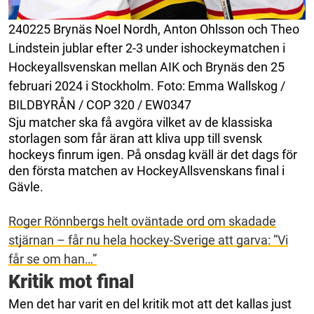
240225 Brynäs Noel Nordh, Anton Ohlsson och Theo
Lindstein jublar efter 2-3 under ishockeymatchen i
Hockeyallsvenskan mellan AIK och Brynäs den 25
februari 2024 i Stockholm. Foto: Emma Wallskog /
BILDBYRÅN / COP 320 / EW0347
Sju matcher ska få avgöra vilket av de klassiska
storlagen som får äran att kliva upp till svensk
hockeys finrum igen. På onsdag kväll är det dags för
den första matchen av HockeyAllsvenskans final i
Gävle.
Roger Rönnbergs helt oväntade ord om skadade
stjärnan – får nu hela hockey-Sverige att garva: ”Vi
får se om han…”
Kritik mot final
Men det har varit en del kritik mot att det kallas just