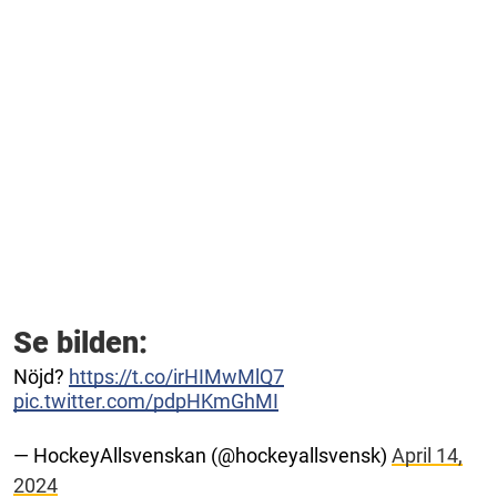
Se bilden:
Nöjd?
https://t.co/irHIMwMlQ7
pic.twitter.com/pdpHKmGhMI
— HockeyAllsvenskan (@hockeyallsvensk)
April 14,
2024