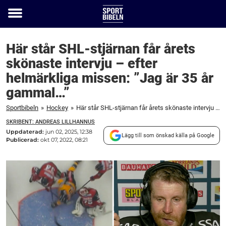
Toggle
menu
Här står SHL-stjärnan får årets
skönaste intervju – efter
helmärkliga missen: ”Jag är 35 år
gammal…”
Sportbibeln
»
Hockey
»
Här står SHL-stjärnan får årets skönaste intervju – efter helmärkliga missen: ”Jag är 35 år gammal...”
SKRIBENT: ANDREAS LILLHANNUS
Uppdaterad:
jun 02, 2025, 12:38
Lägg till som önskad källa på Google
Publicerad:
okt 07, 2022, 08:21