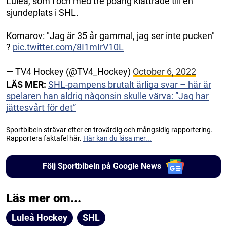
Luleå, som i och med tre poäng klättrade till en
sjundeplats i SHL.
Komarov: "Jag är 35 år gammal, jag ser inte pucken"
?
pic.twitter.com/8I1mIrV10L
— TV4 Hockey (@TV4_Hockey)
October 6, 2022
LÄS MER:
SHL-pampens brutalt ärliga svar – här är
spelaren han aldrig någonsin skulle värva: ”Jag har
jättesvårt för det”
Sportbibeln strävar efter en trovärdig och mångsidig rapportering.
Rapportera faktafel här.
Här kan du läsa mer...
Följ Sportbibeln på Google News
Läs mer om...
Luleå Hockey
SHL