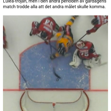
Luleå-tröjan, men i den andra perioden av gårdagens
match trodde alla att det andra målet skulle komma.