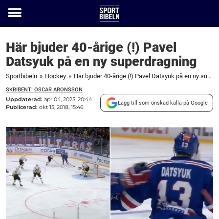
Toggle
menu
Här bjuder 40-årige (!) Pavel
Datsyuk på en ny superdragning
Sportbibeln
»
Hockey
»
Här bjuder 40-årige (!) Pavel Datsyuk på en ny superdragning
SKRIBENT: OSCAR ARONSSON
Uppdaterad:
apr 04, 2025, 20:44
Lägg till som önskad källa på Google
Publicerad:
okt 15, 2018, 15:46