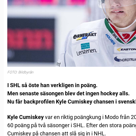
FOTO: Bildbyrån
I SHL så öste han verkligen in poäng.
Men senaste säsongen blev det ingen hockey alls.
Nu får backprofilen Kyle Cumiskey chansen i svensk
Kyle Cumiskey
var en riktig poängkung i Modo från 201
60 poäng på två säsonger i SHL. Efter den stora poän
Cumiskey på chansen att slå sig in i NHL.