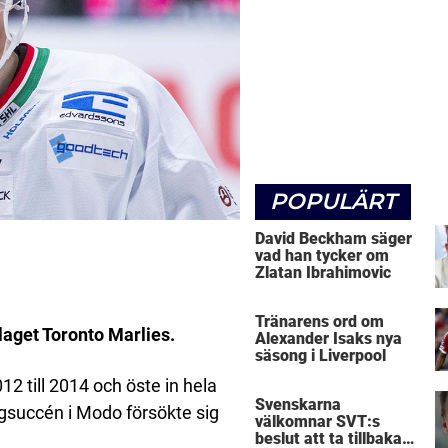
POPULÄRT
David Beckham säger
vad han tycker om
Zlatan Ibrahimovic
Tränarens ord om
laget Toronto Marlies.
Alexander Isaks nya
säsong i Liverpool
2 till 2014 och öste in hela
Svenskarna
gsuccén i Modo försökte sig
välkomnar SVT:s
beslut att ta tillbaka