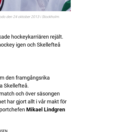
do den 24 oktober 2013 i Stockholm.
ade hockeykarriären rejält.
hockey igen och Skellefteå
som den framgångsrika
a Skellefteå.
er match och över säsongen
et har gjort allt i vår makt för
 sportchefen
Mikael Lindgren