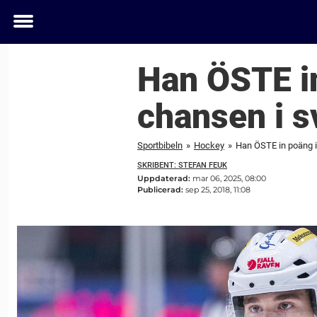
Toggle
menu
Han ÖSTE in
chansen i s
Sportbibeln
»
Hockey
»
Han ÖSTE in poäng i
SKRIBENT: STEFAN FEUK
Uppdaterad:
mar 06, 2025, 08:00
Publicerad:
sep 25, 2018, 11:08