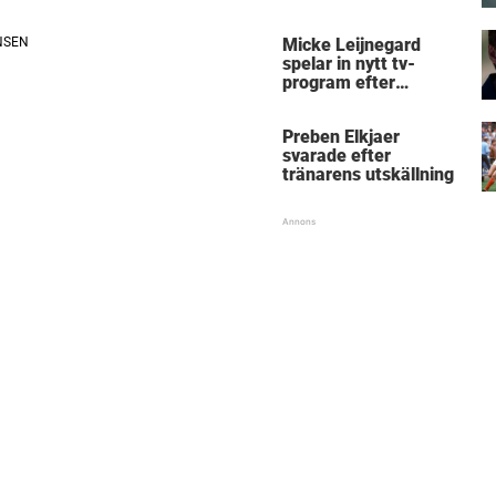
Micke Leijnegard
Micke Leijnegard
spelar in nytt tv-
program efter
Mästarnas mästare
Preben Elkjaer
svarade efter
tränarens utskällning