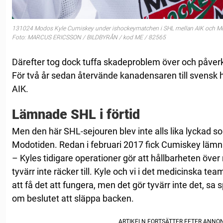
131024 Modos Kyle Cumiskey under ishockeymatchen i SHL mellan AIK och Mo
Foto: MARCUS ERICSSON / BILDBYRÅN / kod ME / 82565
Därefter tog dock tuffa skadeproblem över och påverk
För två år sedan återvände kanadensaren till svensk 
AIK.
Lämnade SHL i förtid
Men den här SHL-sejouren blev inte alls lika lyckad 
Modotiden. Redan i februari 2017 fick Cumiskey lämn
– Kyles tidigare operationer gör att hållbarheten öv
tyvärr inte räcker till. Kyle och vi i det medicinska team
att få det att fungera, men det gör tyvärr inte det, sa
om beslutet att släppa backen.