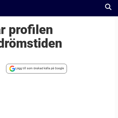
r profilen
rdrömstiden
Lägg till som önskad källa på Google