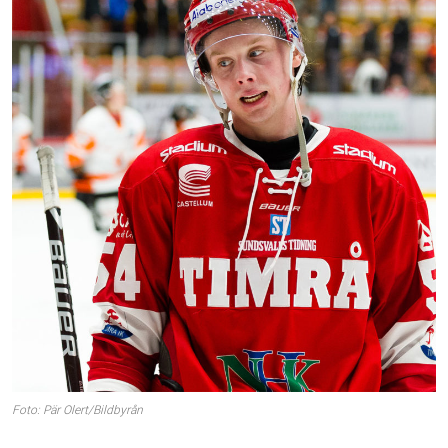
Foto: Pär Olert/Bildbyrån