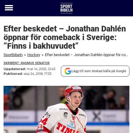
Toggle
menu
Efter beskedet – Jonathan Dahlén
öppnar för comeback i Sverige:
”Finns i bakhuvudet”
Sportbibeln
»
Hockey
»
Efter beskedet – Jonathan Dahlén öppnar för comeback i Sverige: "Finns i bakhuvudet"
SKRIBENT: RASMUS SENATOR
Uppdaterad:
mar 14, 2025, 12:43
Lägg till som önskad källa på Google
Publicerad:
sep 24, 2018, 17:33