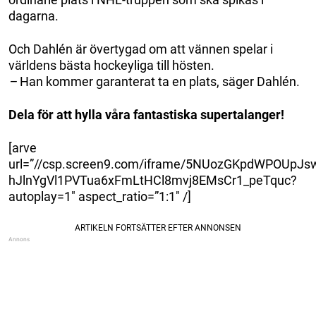
dagarna.
Och Dahlén är övertygad om att vännen spelar i
världens bästa hockeyliga till hösten.
–
Han kommer garanterat ta en plats, säger Dahlén.
Dela för att hylla våra fantastiska supertalanger!
[arve
url=”//csp.screen9.com/iframe/5NUozGKpdWPOUpJs
hJlnYgVl1PVTua6xFmLtHCl8mvj8EMsCr1_peTquc?
autoplay=1″ aspect_ratio=”1:1″ /]