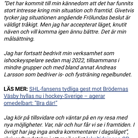
”Det har kommit till min kännedom att det har funnits
stort intresse kring min situation och framtid. Givetvis
tycker jag situationen angående Frölundas beslut är
väldigt tråkigt. Men jag har accepterat läget, knutit
näven och vill komma igen ännu bättre. Det är min
målsättning.
Jag har fortsatt bedrivit min verksamhet som
ishockeyspelare sedan maj 2022, tillsammans i
mindre grupper och med bland annat Andreas
Larsson som bedriver is- och fysträning regelbundet.
LÄS MER:
SHL-fansens tydliga gest mot Brödernas
Väsby hyllas nu i hockey-Sverige – agerar
omedelbart: ”Bra där!”
Jag kör på tillsvidare och väntar på en ny resa med
nya möjligheter. Var, när och hur får vi se i framtiden. I
övrigt har jag inga andra kommentarer i dagsläget”
,