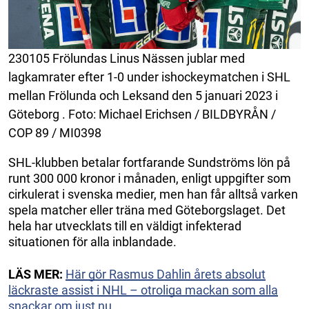
230105 Frölundas Linus Nässen jublar med
lagkamrater efter 1-0 under ishockeymatchen i SHL
mellan Frölunda och Leksand den 5 januari 2023 i
Göteborg . Foto: Michael Erichsen / BILDBYRÅN /
COP 89 / MI0398
SHL-klubben betalar fortfarande Sundströms lön på
runt 300 000 kronor i månaden, enligt uppgifter som
cirkulerat i svenska medier, men han får alltså varken
spela matcher eller träna med Göteborgslaget. Det
hela har utvecklats till en väldigt infekterad
situationen för alla inblandade.
LÄS MER:
Här gör Rasmus Dahlin årets absolut
läckraste assist i NHL – otroliga mackan som alla
snackar om just nu