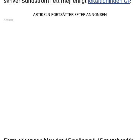
skriver Sundström i ett mejl enligt
lokaltidningen GP
.