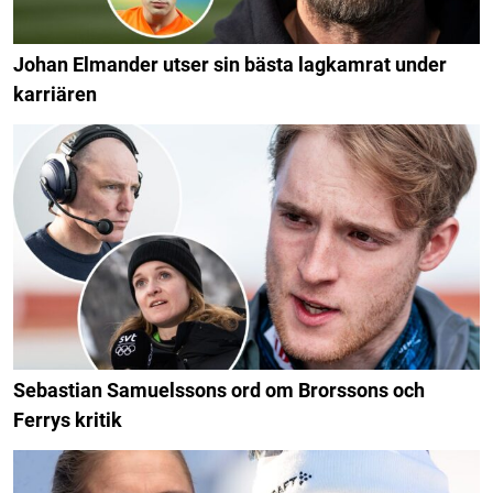
Johan Elmander utser sin bästa lagkamrat under
karriären
Sebastian Samuelssons ord om Brorssons och
Ferrys kritik