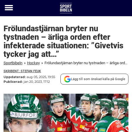
Toggle
menu
Frölundastjärnan bryter nu
tystnaden – ärliga orden efter
infekterade situationen: ”Givetvis
tycker jag att…”
Sportbibeln
»
Hockey
»
Frölundastjärnan bryter nu tystnaden – ärliga orden efter infekterade situationen: "Givetvis tycker jag att..."
SKRIBENT: STEFAN FEUK
Uppdaterad:
aug 05, 2025, 19:55
Lägg till som önskad källa på Google
Publicerad:
jan 20, 2023, 17:12