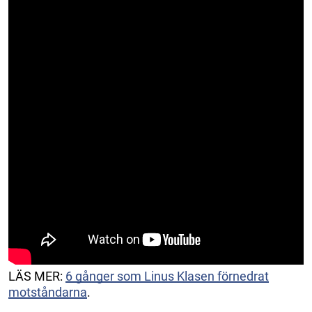
LÄS MER:
6 gånger som Linus Klasen förnedrat
motståndarna
.