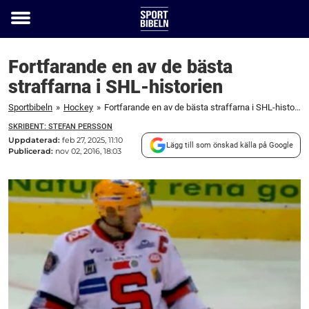
Toggle
menu
Fortfarande en av de bästa
straffarna i SHL-historien
Sportbibeln
»
Hockey
»
Fortfarande en av de bästa straffarna i SHL-historien
SKRIBENT: STEFAN PERSSON
Uppdaterad:
feb 27, 2025, 11:10
Lägg till som önskad källa på Google
Publicerad:
nov 02, 2016, 18:03