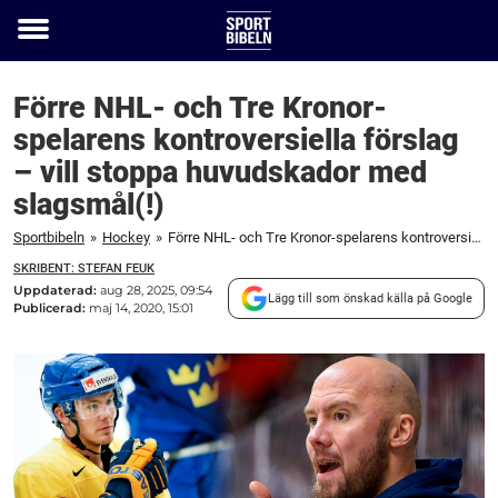
Toggle
menu
Förre NHL- och Tre Kronor-
spelarens kontroversiella förslag
– vill stoppa huvudskador med
slagsmål(!)
Sportbibeln
»
Hockey
»
Förre NHL- och Tre Kronor-spelarens kontroversiella förslag – vill stoppa huvudskador med slagsmål(!)
SKRIBENT: STEFAN FEUK
Uppdaterad:
aug 28, 2025, 09:54
Lägg till som önskad källa på Google
Publicerad:
maj 14, 2020, 15:01