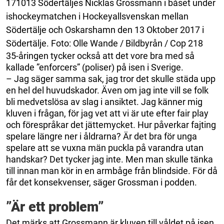
171013 Södertäljes Nicklas Grossmann i båset under
ishockeymatchen i Hockeyallsvenskan mellan
Södertälje och Oskarshamn den 13 Oktober 2017 i
Södertälje. Foto: Olle Wande / Bildbyrån / Cop 218
35-åringen tycker också att det vore bra med så
kallade ”enforcers” (poliser) på isen i Sverige.
– Jag säger samma sak, jag tror det skulle städa upp
en hel del huvudskador. Även om jag inte vill se folk
bli medvetslösa av slag i ansiktet. Jag känner mig
kluven i frågan, för jag vet att vi är ute efter fair play
och förespråkar det jättemycket. Hur påverkar fajting
spelare längre ner i åldrarna? Är det bra för unga
spelare att se vuxna män puckla på varandra utan
handskar? Det tycker jag inte. Men man skulle tänka
till innan man kör in en armbåge från blindside. För då
får det konsekvenser, säger Grossman i podden.
”Är ett problem”
Det märks att Grossmann är kluven till våldet på isen