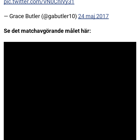
pic.twitter.com/VN0CnlVy31
— Grace Butler (@gabutler10)
24 maj 2017
Se det matchavgörande målet här: