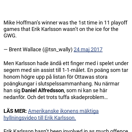
Mike Hoffman’s winner was the 1st time in 11 playoff
games that Erik Karlsson wasn’t on the ice for the
GWG.
— Brent Wallace (@tsn_wally)
24 maj 2017
Men Karlsson hade ändå ett finger med i spelet under
segern med sin assist till 1-1-målet. En poäng som tar
honom högre upp på listan för Ottawas stora
poängkungar i slutspelssammanhang. Nu närmar
han sig
Daniel Alfredsson
, som ni kan se här
nedanför. Och det trots tuffa skadeproblem…
LÄS MER:
Amerikanske ikonens mäktiga
hyllningsvideo till Erik Karlsson.
Erik Karlsson hasn’t been involved in as much offence