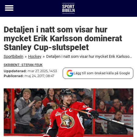
Toggle
menu
Detaljen i natt som visar hur
mycket Erik Karlsson dominerat
Stanley Cup-slutspelet
Sportbibeln
»
Hockey
»
Detaljen i natt som visar hur mycket Erik Karlsson dominerat Stanley Cup-slutspelet
SKRIBENT: STEFAN FEUK
Uppdaterad:
mar 27, 2025, 14:53
Lägg till som önskad källa på Google
Publicerad:
maj 24, 2017, 08:47