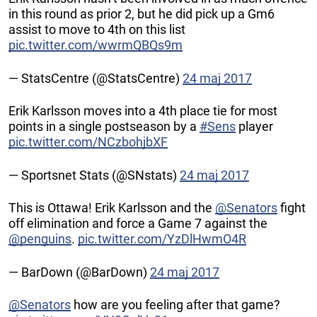
in this round as prior 2, but he did pick up a Gm6
assist to move to 4th on this list
pic.twitter.com/wwrmQBQs9m
— StatsCentre (@StatsCentre)
24 maj 2017
Erik Karlsson moves into a 4th place tie for most
points in a single postseason by a
#Sens
player
pic.twitter.com/NCzbohjbXF
— Sportsnet Stats (@SNstats)
24 maj 2017
This is Ottawa! Erik Karlsson and the
@Senators
fight
off elimination and force a Game 7 against the
@penguins
.
pic.twitter.com/YzDlHwmO4R
— BarDown (@BarDown)
24 maj 2017
@Senators
how are you feeling after that game?