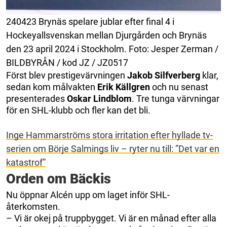
240423 Brynäs spelare jublar efter final 4 i
Hockeyallsvenskan mellan Djurgården och Brynäs
den 23 april 2024 i Stockholm. Foto: Jesper Zerman /
BILDBYRÅN / kod JZ / JZ0517
Först blev prestigevärvningen
Jakob Silfverberg
klar,
sedan kom målvakten
Erik Källgren
och nu senast
presenterades
Oskar Lindblom
. Tre tunga värvningar
för en SHL-klubb och fler kan det bli.
Inge Hammarströms stora irritation efter hyllade tv-
serien om Börje Salmings liv – ryter nu till: ”Det var en
katastrof”
Orden om Bäckis
Nu öppnar Alcén upp om laget inför SHL-
återkomsten.
– Vi är okej på truppbygget. Vi är en månad efter alla