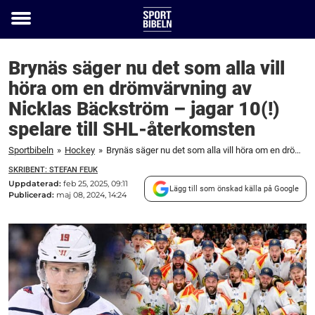
Toggle
menu
Brynäs säger nu det som alla vill
höra om en drömvärvning av
Nicklas Bäckström – jagar 10(!)
spelare till SHL-återkomsten
Sportbibeln
»
Hockey
»
Brynäs säger nu det som alla vill höra om en drömvärvning av Nicklas Bäckström – jagar 10(!) spelare till SHL-återkomsten
SKRIBENT: STEFAN FEUK
Uppdaterad:
feb 25, 2025, 09:11
Lägg till som önskad källa på Google
Publicerad:
maj 08, 2024, 14:24