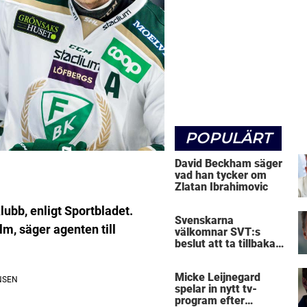
POPULÄRT
David Beckham säger
vad han tycker om
Zlatan Ibrahimovic
ubb, enligt Sportbladet.
Svenskarna
lm, säger agenten till
välkomnar SVT:s
beslut att ta tillbaka
Micke Leijnegard
Micke Leijnegard
spelar in nytt tv-
program efter