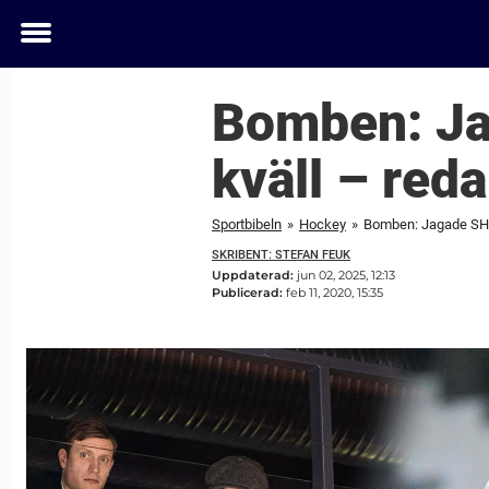
Toggle
menu
Bomben: Ja
kväll – reda
Sportbibeln
»
Hockey
»
Bomben: Jagade SHL-s
SKRIBENT: STEFAN FEUK
Uppdaterad:
jun 02, 2025, 12:13
Publicerad:
feb 11, 2020, 15:35