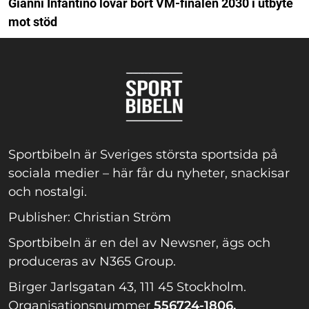
Gianni Infantino lovar bort VM-finalen 2030 i utbyte
mot stöd
Sportbibeln är Sveriges största sportsida på
sociala medier – här får du nyheter, snackisar
och nostalgi.
Publisher: Christian Ström
Sportbibeln är en del av Newsner, ägs och
produceras av N365 Group.
Birger Jarlsgatan 43, 111 45 Stockholm.
Organisationsnummer
556724-1806.