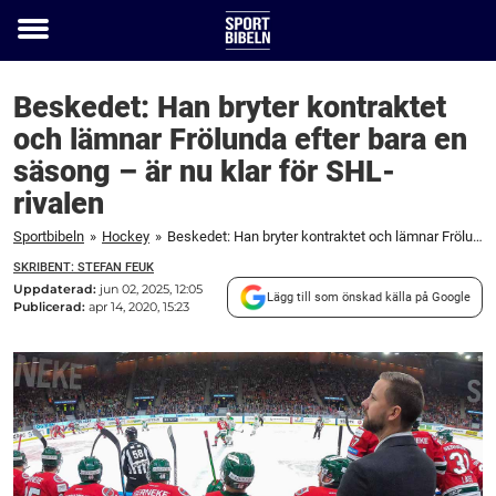
Toggle
menu
Beskedet: Han bryter kontraktet
och lämnar Frölunda efter bara en
säsong – är nu klar för SHL-
rivalen
Sportbibeln
»
Hockey
»
Beskedet: Han bryter kontraktet och lämnar Frölunda efter bara en säsong – är nu klar för SHL-rivalen
SKRIBENT: STEFAN FEUK
Uppdaterad:
jun 02, 2025, 12:05
Lägg till som önskad källa på Google
Publicerad:
apr 14, 2020, 15:23