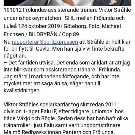
191012 Frölundas assisterande tränare Viktor Stråhle
under ishockeymatchen i SHL mellan Frölunda och
Luleå 124 oktober 2019 i Göteborg. Foto: Michael
Erichsen / BILDBYRÅN / Cop 89
Nu
rapporterar SportExpressen
att Stråhle är helt klar
för en flytt till Gävle. Men han själv vill inte bekräfta
något än.
– Det får tiden utvisa. Det enda som är klart är att jag
inte blir kvar som assisterande tränare i Frölunda.
Jag står till marknadens förfogande, och har inte
mycket mer att säga än så, säger han till
kvällstidningen.
Viktor Stråhles spelarkarriär tog slut redan 2011 i
division 1-laget Falu IF, efter tidigare juniorspel hos
både Växjö och Rögle. Sedan dess har han haft olika
tränarroller i just Falu samt varit ungdomstränare
Malmö Redhawks innan Pantern och Frölunda.