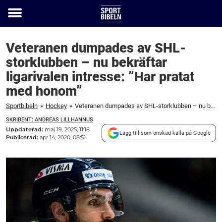
Toggle
menu
Veteranen dumpades av SHL-
storklubben – nu bekräftar
ligarivalen intresse: ”Har pratat
med honom”
Sportbibeln
»
Hockey
»
Veteranen dumpades av SHL-storklubben – nu bekräftar ligarivalen intresse: ”Har pratat med honom”
SKRIBENT: ANDREAS LILLHANNUS
Uppdaterad:
maj 19, 2025, 11:18
Lägg till som önskad källa på Google
Publicerad:
apr 14, 2020, 08:51