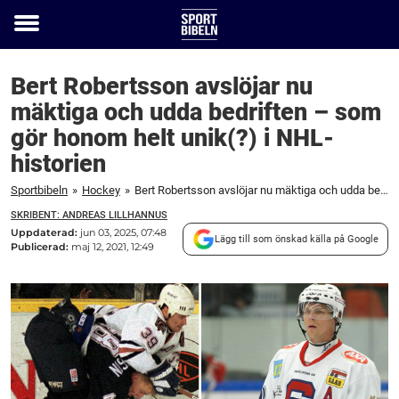
Toggle
menu
Bert Robertsson avslöjar nu
mäktiga och udda bedriften – som
gör honom helt unik(?) i NHL-
historien
Sportbibeln
»
Hockey
»
Bert Robertsson avslöjar nu mäktiga och udda bedriften – som gör honom helt unik(?) i NHL-historien
SKRIBENT: ANDREAS LILLHANNUS
Uppdaterad:
jun 03, 2025, 07:48
Lägg till som önskad källa på Google
Publicerad:
maj 12, 2021, 12:49