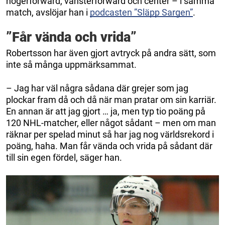
högerforward, vänsterforward och center – i samma
match, avslöjar han i
podcasten ”Släpp Sargen”
.
”Får vända och vrida”
Robertsson har även gjort avtryck på andra sätt, som
inte så många uppmärksammat.
– Jag har väl några sådana där grejer som jag
plockar fram då och då när man pratar om sin karriär.
En annan är att jag gjort … ja, men typ tio poäng på
120 NHL-matcher, eller något sådant – men om man
räknar per spelad minut så har jag nog världsrekord i
poäng, haha. Man får vända och vrida på sådant där
till sin egen fördel, säger han.