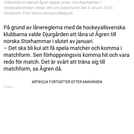
Oskarshamns Manuel Ågren deppar under ishockeymatchen i
Hockeyallsvenskan mellan AIK och Oskarshamn den 3 Januari 2018 i
Stockholm. Foto: Kenta Jönsson/Bildbyrån
På grund av lånereglerna med de hockeyallsvenska
klubbarna valde Djurgården att låna ut Ågren till
norska Storhammar i slutet av januari.
– Det ska bli kul att få spela matcher och komma i
matchform. Sen förhoppningsvis komma hit och vara
redo för match. Det är svårt att träna sig till
matchform, sa Ågren då.