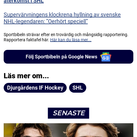
återkomst i SHL
Supervärvningens klockrena hyllning av svenske
NHL-legendaren: ”Oerhört speciell”
Sportbibeln strävar efter en trovärdig och mångsidig rapportering.
Rapportera faktafel här.
Här kan du läsa mer...
Följ Sportbibeln på Google News
Läs mer om...
Djurgårdens IF Hockey
SHL
SENASTE