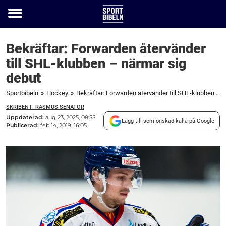
Toggle
menu
Bekräftar: Forwarden återvänder
till SHL-klubben – närmar sig
debut
Sportbibeln
»
Hockey
»
Bekräftar: Forwarden återvänder till SHL-klubben – närmar sig debut
SKRIBENT: RASMUS SENATOR
Uppdaterad:
aug 23, 2025, 08:55
Lägg till som önskad källa på Google
Publicerad:
feb 14, 2019, 16:05