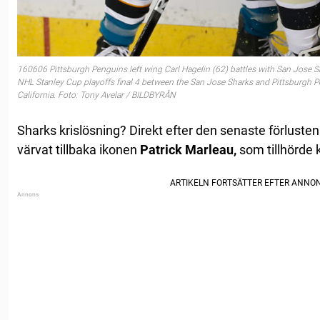
160606 Pittsburgh Penguins left wing Carl Hagelin (62) battles with San Jose Sh
NHL Stanley Cup playoffs final 4 between the San Jose Sharks and Pittsburgh P
California. Foto: Tony Avelar / BILDBYRÅN
Sharks krislösning? Direkt efter den senaste förlust
värvat tillbaka ikonen
Patrick Marleau,
som tillhörde k