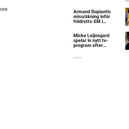
kritik
Armand Duplantis
missräkning inför
friidrotts-EM i
Birmingham
Micke Leijnegard
spelar in nytt tv-
program efter
Mästarnas mästare