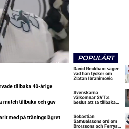
POPULÄRT
David Beckham säger
vad han tycker om
Zlatan Ibrahimovic
vade tillbaka 40-årige
Svenskarna
välkomnar SVT:s
ta match tillbaka och gav
beslut att ta tillbaka
Micke Leijnegard
Sebastian
 varit med på träningslägret
Samuelssons ord om
Brorssons och Ferrys