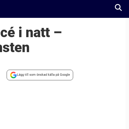
cé i natt –
msten
Lägg till som önskad källa på Google