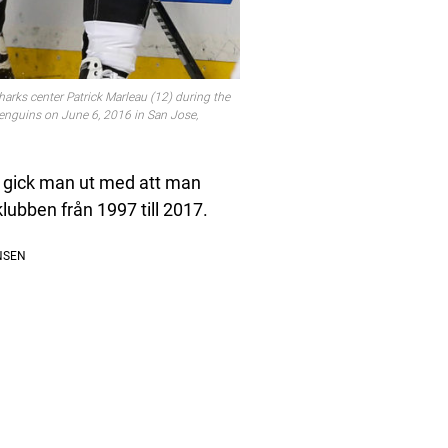
arks center Patrick Marleau (12) during the
enguins on June 6, 2016 in San Jose,
en gick man ut med att man
lubben från 1997 till 2017.