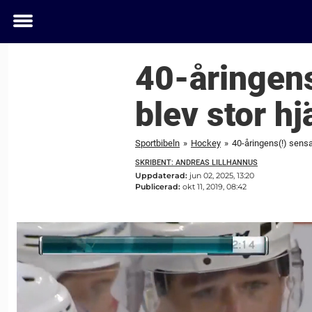
Toggle
menu
40-åringens
blev stor h
Sportbibeln
»
Hockey
»
40-åringens(!) sensa
SKRIBENT: ANDREAS LILLHANNUS
Uppdaterad:
jun 02, 2025, 13:20
Publicerad:
okt 11, 2019, 08:42