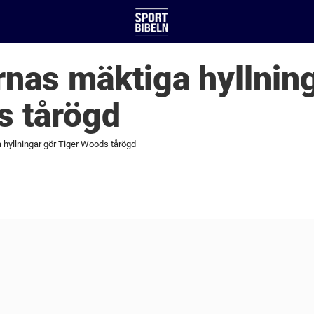
rnas mäktiga hyllnin
s tårögd
 hyllningar gör Tiger Woods tårögd