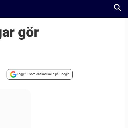
gar gör
Lägg till som önskad källa på Google