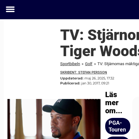
Toggle
menu
TV: Stjärno
Tiger Wood
Sportbibeln
»
Golf
»
TV: Stjärnornas mäktiga
SKRIBENT: STEFAN PERSSON
Uppdaterad:
maj 26, 2025, 17:32
Publicerad:
jan 30, 2017, 09:21
Läs
mer
om...
PGA-
Touren