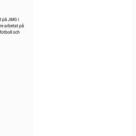
st på JMG i
re arbetat på
fotboll och