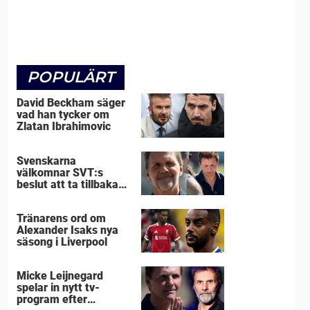
POPULÄRT
David Beckham säger
vad han tycker om
Zlatan Ibrahimovic
Svenskarna
välkomnar SVT:s
beslut att ta tillbaka
Micke Leijnegard
Tränarens ord om
Alexander Isaks nya
säsong i Liverpool
Micke Leijnegard
spelar in nytt tv-
program efter