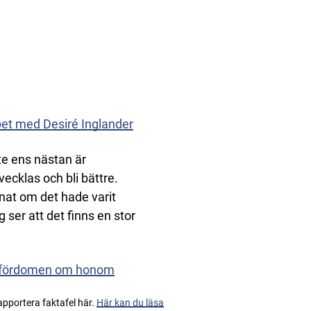
pet med Desiré Inglander
te ens nästan är
ecklas och bli bättre.
nnat om det hade varit
g ser att det finns en stor
ga fördomen om honom
apportera faktafel här.
Här kan du läsa