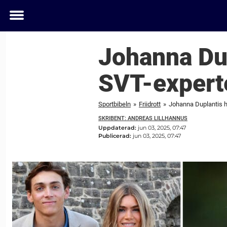
Toggle
menu
Johanna Dup
SVT-expert
Sportbibeln
»
Friidrott
»
Johanna Duplantis hy
SKRIBENT: ANDREAS LILLHANNUS
Uppdaterad:
jun 03, 2025, 07:47
Publicerad:
jun 03, 2025, 07:47