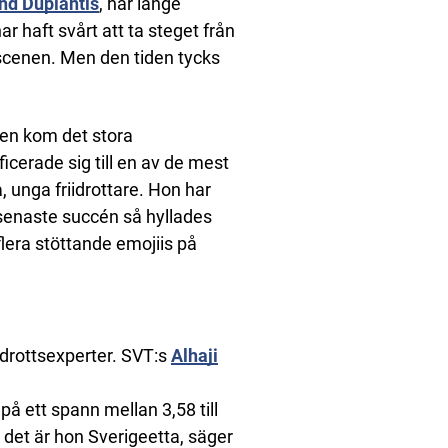
d Duplantis
, har länge
 haft svårt att ta steget från
 scenen. Men den tiden tycks
gen kom det stora
cerade sig till en av de mest
, unga friidrottare. Hon har
senaste succén så hyllades
lera stöttande emojiis på
drottsexperter. SVT:s
Alhaji
å ett spann mellan 3,58 till
d det är hon Sverigeetta, säger