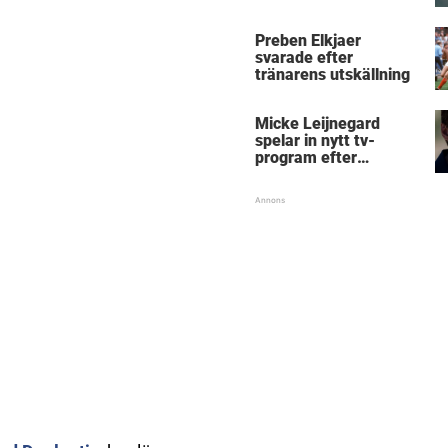
Micke Leijnegard
Preben Elkjaer
svarade efter
tränarens utskällning
Micke Leijnegard
spelar in nytt tv-
program efter
Mästarnas mästare