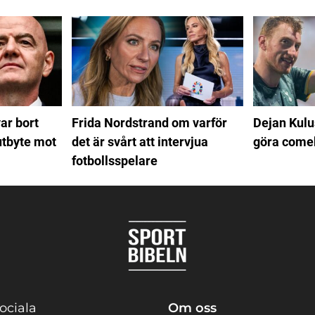
var bort
Frida Nordstrand om varför
Dejan Kulu
utbyte mot
det är svårt att intervjua
göra come
fotbollsspelare
ociala
Om oss