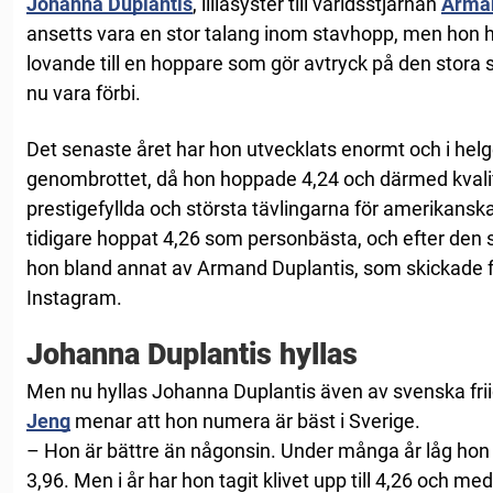
Johanna Duplantis
, lillasyster till världsstjärnan
Arman
ansetts vara en stor talang inom stavhopp, men hon har
lovande till en hoppare som gör avtryck på den stora
nu vara förbi.
Det senaste året har hon utvecklats enormt och i hel
genombrottet, då hon hoppade 4,24 och därmed kvalifi
prestigefyllda och största tävlingarna för amerikanska
tidigare hoppat 4,26 som personbästa, och efter den 
hon bland annat av Armand Duplantis, som skickade f
Instagram.
Johanna Duplantis hyllas
Men nu hyllas Johanna Duplantis även av svenska frii
Jeng
menar att hon numera är bäst i Sverige.
– Hon är bättre än någonsin. Under många år låg hon p
3,96. Men i år har hon tagit klivet upp till 4,26 och me