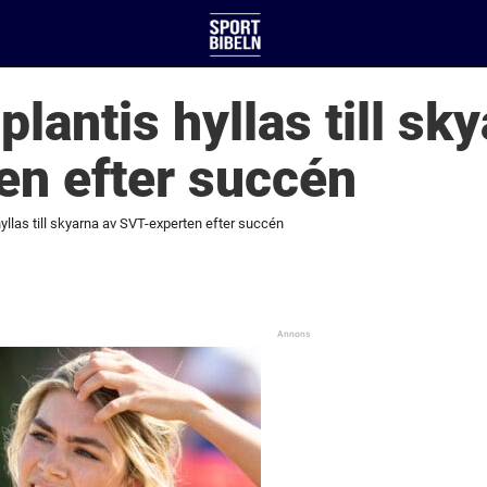
lantis hyllas till sk
en efter succén
llas till skyarna av SVT-experten efter succén