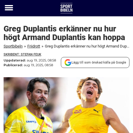
Toggle
menu
Greg Duplantis erkänner nu hur
högt Armand Duplantis kan hoppa
Sportbibeln
»
Friidrott
»
Greg Duplantis erkänner nu hur högt Armand Duplantis kan hoppa
SKRIBENT: STEFAN FEUK
Uppdaterad:
aug 19, 2025, 08:58
Lägg till som önskad källa på Google
Publicerad:
aug 19, 2025, 08:58