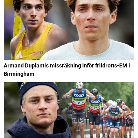
Armand Duplantis missräkning inför friidrotts-EM i
Birmingham