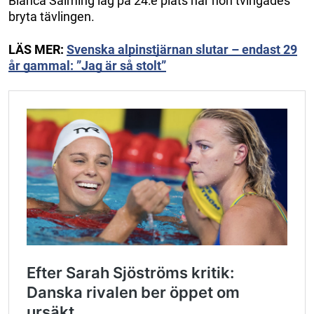
Bianca Salming låg på 24:e plats när hon tvingades
bryta tävlingen.
LÄS MER:
Svenska alpinstjärnan slutar – endast 29
år gammal: ”Jag är så stolt”