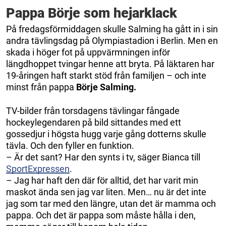
Pappa Börje som hejarklack
På fredagsförmiddagen skulle Salming ha gått in i sin
andra tävlingsdag på Olympiastadion i Berlin. Men en
skada i höger fot på uppvärmningen inför
längdhoppet tvingar henne att bryta. På läktaren har
19-åringen haft starkt stöd från familjen – och inte
minst från pappa
Börje Salming.
TV-bilder från torsdagens tävlingar fångade
hockeylegendaren på bild sittandes med ett
gossedjur i högsta hugg varje gång dotterns skulle
tävla. Och den fyller en funktion.
– Är det sant? Har den synts i tv, säger Bianca till
SportExpressen
.
– Jag har haft den där för alltid, det har varit min
maskot ända sen jag var liten. Men… nu är det inte
jag som tar med den längre, utan det är mamma och
pappa. Och det är pappa som måste hålla i den,