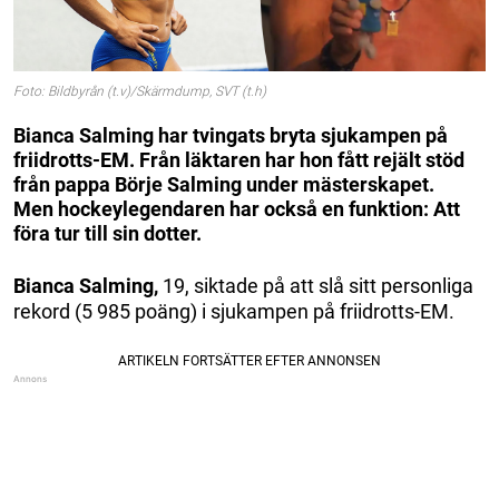
Foto: Bildbyrån (t.v)/Skärmdump, SVT (t.h)
Bianca Salming har tvingats bryta sjukampen på
friidrotts-EM. Från läktaren har hon fått rejält stöd
från pappa Börje Salming under mästerskapet.
Men hockeylegendaren har också en funktion: Att
föra tur till sin dotter.
Bianca Salming,
19, siktade på att slå sitt personliga
rekord (5 985 poäng) i sjukampen på friidrotts-EM.