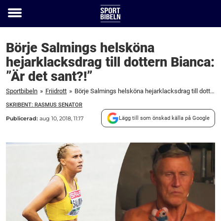
Toggle
menu
Börje Salmings helsköna
hejarklacksdrag till dottern Bianca:
”Är det sant?!”
Sportbibeln
»
Friidrott
»
Börje Salmings helsköna hejarklacksdrag till dottern Bianca: "Är det sant?!"
SKRIBENT: RASMUS SENATOR
Publicerad:
aug 10, 2018, 11:17
Lägg till som önskad källa på Google