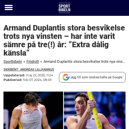
Toggle
menu
Armand Duplantis stora besvikelse
trots nya vinsten – har inte varit
sämre på tre(!) år: ”Extra dålig
känsla”
Sportbibeln
»
Friidrott
»
Armand Duplantis stora besvikelse trots nya vinsten – har inte varit sämre på tre(!) år: ”Extra dålig känsla”
SKRIBENT: ANDREAS LILLHANNUS
Uppdaterad:
maj 22, 2025, 11:24
Lägg till som önskad källa på Google
Publicerad:
feb 07, 2024, 08:49