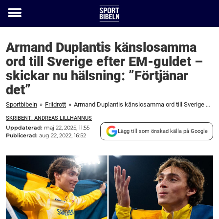
Toggle
menu
Armand Duplantis känslosamma
ord till Sverige efter EM-guldet –
skickar nu hälsning: ”Förtjänar
det”
Sportbibeln
»
Friidrott
»
Armand Duplantis känslosamma ord till Sverige efter EM-guldet – skickar nu hälsning: ”Förtjänar det”
SKRIBENT: ANDREAS LILLHANNUS
Uppdaterad:
maj 22, 2025, 11:55
Lägg till som önskad källa på Google
Publicerad:
aug 22, 2022, 16:52