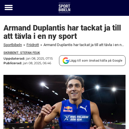
Toggle
menu
Armand Duplantis har tackat ja till
att tävla i en ny sport
Sportbibeln
»
Friidrott
»
Armand Duplantis har tackat ja till att tävla i en ny sport
SKRIBENT: STEFAN FEUK
Uppdaterad:
jan 08, 2025, 07:15
Lägg till som önskad källa på Google
Publicerad:
jan 08, 2025, 06:46