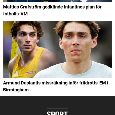
Mattias Grafström godkände Infantinos plan för
fotbolls-VM
Armand Duplantis missräkning inför friidrotts-EM i
Birmingham