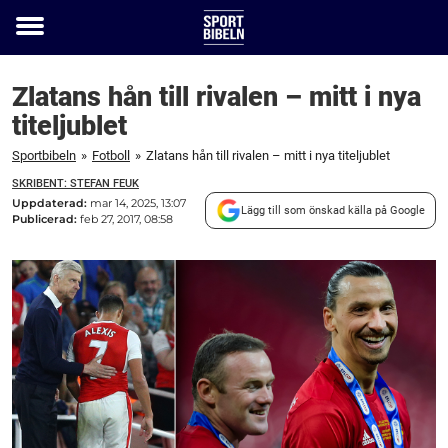
Toggle
menu
Zlatans hån till rivalen – mitt i nya
titeljublet
Sportbibeln
»
Fotboll
»
Zlatans hån till rivalen – mitt i nya titeljublet
SKRIBENT: STEFAN FEUK
Uppdaterad:
mar 14, 2025, 13:07
Lägg till som önskad källa på Google
Publicerad:
feb 27, 2017, 08:58