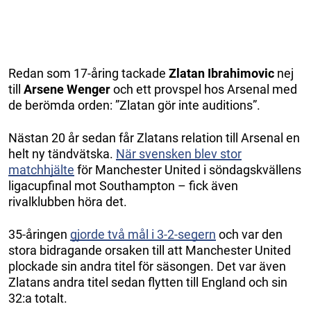
Redan som 17-åring tackade
Zlatan Ibrahimovic
nej
till
Arsene Wenger
och ett provspel hos Arsenal med
de berömda orden: ”Zlatan gör inte auditions”.
Nästan 20 år sedan får Zlatans relation till Arsenal en
helt ny tändvätska.
När svensken blev stor
matchhjälte
för Manchester United i söndagskvällens
ligacupfinal mot Southampton – fick även
rivalklubben höra det.
35-åringen
gjorde två mål i 3-2-segern
och var den
stora bidragande orsaken till att Manchester United
plockade sin andra titel för säsongen. Det var även
Zlatans andra titel sedan flytten till England och sin
32:a totalt.