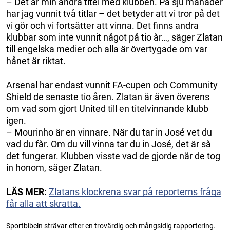
– Det är min andra titel med klubben. På sju månader
har jag vunnit två titlar – det betyder att vi tror på det
vi gör och vi fortsätter att vinna. Det finns andra
klubbar som inte vunnit något på tio år…, säger Zlatan
till engelska medier och alla är övertygade om var
hånet är riktat.
Arsenal har endast vunnit FA-cupen och Community
Shield de senaste tio åren. Zlatan är även överens
om vad som gjort United till en titelvinnande klubb
igen.
– Mourinho är en vinnare. När du tar in José vet du
vad du får. Om du vill vinna tar du in José, det är så
det fungerar. Klubben visste vad de gjorde när de tog
in honom, säger Zlatan.
LÄS MER:
Zlatans klockrena svar på reporterns fråga
får alla att skratta.
Sportbibeln strävar efter en trovärdig och mångsidig rapportering.