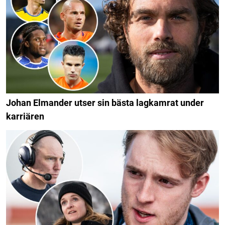
Johan Elmander utser sin bästa lagkamrat under
karriären