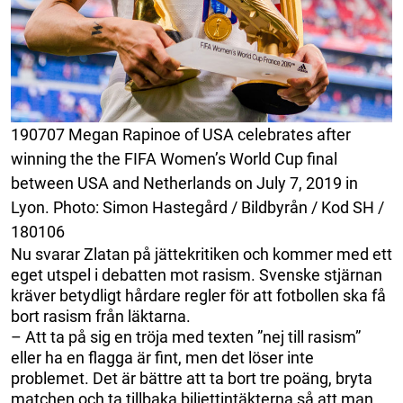
190707 Megan Rapinoe of USA celebrates after
winning the the FIFA Women’s World Cup final
between USA and Netherlands on July 7, 2019 in
Lyon. Photo: Simon Hastegård / Bildbyrån / Kod SH /
180106
Nu svarar Zlatan på jättekritiken och kommer med ett
eget utspel i debatten mot rasism. Svenske stjärnan
kräver betydligt hårdare regler för att fotbollen ska få
bort rasism från läktarna.
– Att ta på sig en tröja med texten ”nej till rasism”
eller ha en flagga är fint, men det löser inte
problemet. Det är bättre att ta bort tre poäng, bryta
matchen och ta tillbaka biljettintäkterna så att man