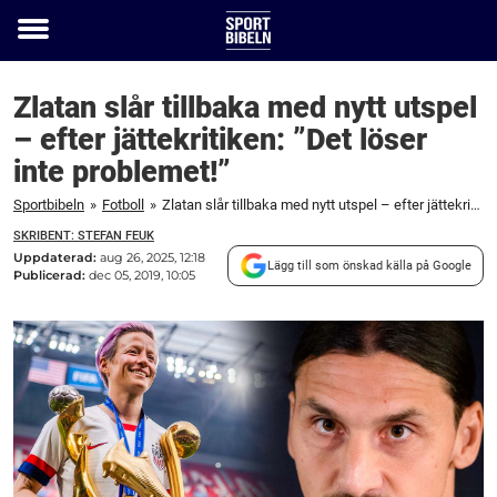
Toggle
menu
Zlatan slår tillbaka med nytt utspel
– efter jättekritiken: ”Det löser
inte problemet!”
Sportbibeln
»
Fotboll
»
Zlatan slår tillbaka med nytt utspel – efter jättekritiken: "Det löser inte problemet!"
SKRIBENT: STEFAN FEUK
Uppdaterad:
aug 26, 2025, 12:18
Lägg till som önskad källa på Google
Publicerad:
dec 05, 2019, 10:05