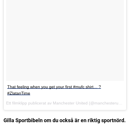
That feeling when you get your first #mufc shirt… ?
#ZlatanTime
Ett filmklipp publicerat av Manchester United (@manchesterunited)
Gilla Sportbibeln om du också är en riktig sportnörd.