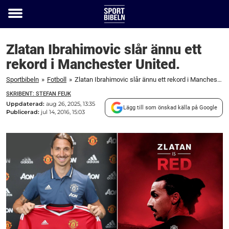
Toggle
menu
Zlatan Ibrahimovic slår ännu ett
rekord i Manchester United.
Sportbibeln
»
Fotboll
»
Zlatan Ibrahimovic slår ännu ett rekord i Manchester United.
SKRIBENT: STEFAN FEUK
Uppdaterad:
aug 26, 2025, 13:35
Lägg till som önskad källa på Google
Publicerad:
jul 14, 2016, 15:03