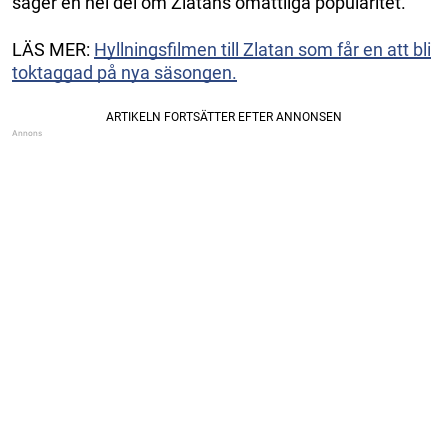
säger en hel del om Zlatans omåttliga popularitet.
LÄS MER:
Hyllningsfilmen till Zlatan som får en att bli
toktaggad på nya säsongen.