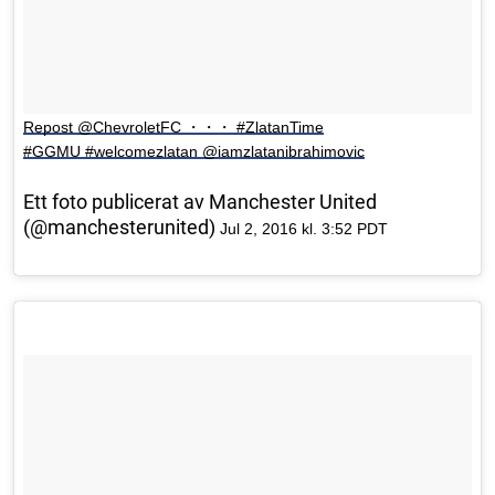
Repost @ChevroletFC ・・・ #ZlatanTime
#GGMU #welcomezlatan @iamzlatanibrahimovic
Ett foto publicerat av Manchester United
(@manchesterunited)
Jul 2, 2016 kl. 3:52 PDT