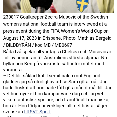
230817 Goalkeeper Zecira Musovic of the Swedish
women’s national football team is interviewed at a
press event during the FIFA Women’s World Cup on
August 17, 2023 in Brisbane. Photo: Mathias Bergeld
/ BILDBYRÅN / kod MB / MB0697
Båda två spelar till vardags i Chelsea och Musovic är
full av beundran för Australiens största stjärna. Nu
hyllar hon Kerr på vackraste sätt inför mötet med
varandra.
– Det blir såklart kul. I semifinalen mot England
gladdes jag så otroligt av att se Sam göra mål. Jag
hade önskat att hon hade fått göra något mål till. Jag
vet hur mycket hon kämpar varje dag och jag vet
vilken fantastisk spelare, och framför allt människa,
hon är. Hon förtjänar verkligen allt det bästa, säger
svenskan
till SVT Sport
.