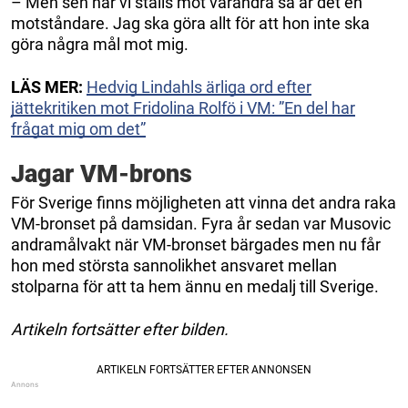
– Men sen när vi ställs mot varandra så är det en
motståndare. Jag ska göra allt för att hon inte ska
göra några mål mot mig.
LÄS MER:
Hedvig Lindahls ärliga ord efter
jättekritiken mot Fridolina Rolfö i VM: ”En del har
frågat mig om det”
Jagar VM-brons
För Sverige finns möjligheten att vinna det andra raka
VM-bronset på damsidan. Fyra år sedan var Musovic
andramålvakt när VM-bronset bärgades men nu får
hon med största sannolikhet ansvaret mellan
stolparna för att ta hem ännu en medalj till Sverige.
Artikeln fortsätter efter bilden.