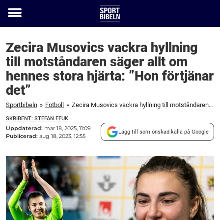
Toggle
menu
Zecira Musovics vackra hyllning
till motståndaren säger allt om
hennes stora hjärta: ”Hon förtjänar
det”
Sportbibeln
»
Fotboll
»
Zecira Musovics vackra hyllning till motståndaren säger allt om hennes stora hjärta: "Hon förtjänar det"
SKRIBENT: STEFAN FEUK
Uppdaterad:
mar 18, 2025, 11:09
Lägg till som önskad källa på Google
Publicerad:
aug 18, 2023, 12:55