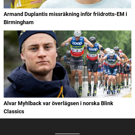
Armand Duplantis missräkning inför friidrotts-EM i
Birmingham
Alvar Myhlback var överlägsen i norska Blink
Classics