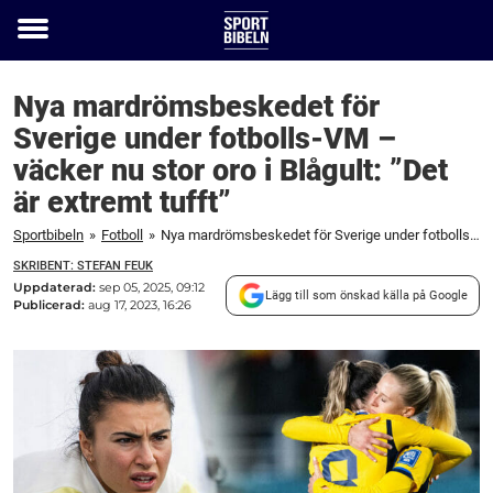
Toggle
menu
Nya mardrömsbeskedet för
Sverige under fotbolls-VM –
väcker nu stor oro i Blågult: ”Det
är extremt tufft”
Sportbibeln
»
Fotboll
»
Nya mardrömsbeskedet för Sverige under fotbolls-VM – väcker nu stor oro i Blågult: "Det är extremt tufft"
SKRIBENT: STEFAN FEUK
Uppdaterad:
sep 05, 2025, 09:12
Lägg till som önskad källa på Google
Publicerad:
aug 17, 2023, 16:26