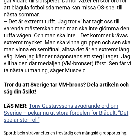
går vidare till slutspelet. Därför växer en stor oro för
att blågula fotbollsdamerna kan missa OS-spel till
nästa sommar.
– Det är extremt tufft. Jag tror vi har tagit oss till
varenda mästerskap men man ska inte glömma den
tuffa vägen. Och man ska inte… Det kommer krävas
extremt mycket. Man ska vinna gruppen och sen ska
man vinna en semifinal, alltså det är en extremt lång
väg. Men jag känner någonstans ett steg i taget. Jag
vill ha den där medaljen (VM-bronset) först. Sen får vi
ta nästa utmaning, säger Musovic.
Tror du att Sverige tar VM-brons? Dela artikeln och
säg din åsikt!
LÄS MER:
Tony Gustavssons avgörande ord om
Sverige – pekar nu ut stora fördelen för Blågult: ”Det
spelar stor roll”
Sportbibeln strävar efter en trovärdig och mångsidig rapportering.