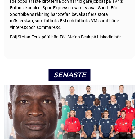
i de populäraste idrotterna och har tidigare jobbat på TV4:s
Fotbollskanalen, SportExpressen samt Viasat Sport. För
Sportbibelns räkning har Stefan bevakat flera stora
mästerskap, som fotbolls-EM och fotbolls-VM samt både
vinter-OS och sommar-OS.
Följ Stefan Feuk på X
här
.
Följ Stefan Feuk på LinkedIn
här
.
SENASTE