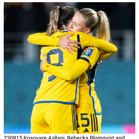
230815 Kosovare Asllani, Rebecka Blomqvist and