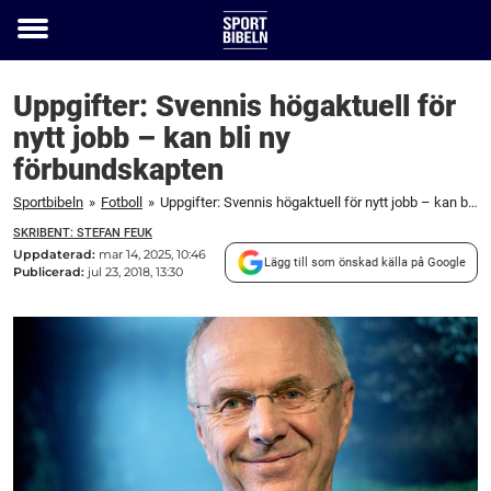
Toggle
menu
Uppgifter: Svennis högaktuell för
nytt jobb – kan bli ny
förbundskapten
Sportbibeln
»
Fotboll
»
Uppgifter: Svennis högaktuell för nytt jobb – kan bli ny förbundskapten
SKRIBENT: STEFAN FEUK
Uppdaterad:
mar 14, 2025, 10:46
Lägg till som önskad källa på Google
Publicerad:
jul 23, 2018, 13:30