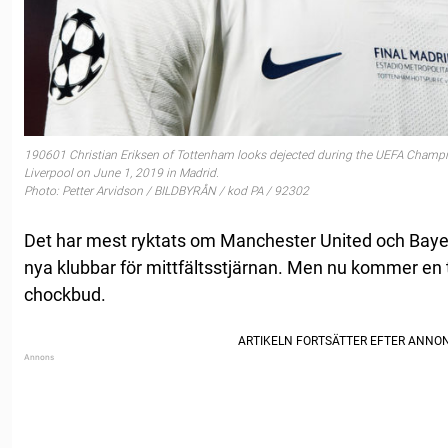
190601 Christian Eriksen of Tottenham looks dejected during the UEFA Champ
Liverpool on June 1, 2019 in Madrid.
Photo: Petter Arvidson / BILDBYRÅN / kod PA / 92302
Det har mest ryktats om Manchester United och Bay
nya klubbar för mittfältsstjärnan. Men nu kommer en t
chockbud.