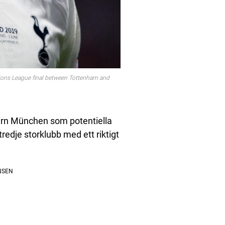
ions League final between Tottenham and
ern München som potentiella
redje storklubb med ett riktigt