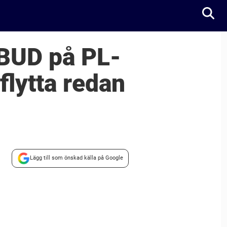
BUD på PL-
flytta redan
Lägg till som önskad källa på Google