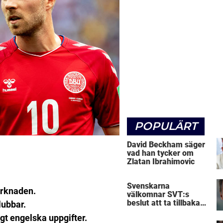
POPULÄRT
David Beckham säger
vad han tycker om
Zlatan Ibrahimovic
Svenskarna
arknaden.
välkomnar SVT:s
beslut att ta tillbaka
lubbar.
Micke Leijnegard
gt engelska uppgifter.