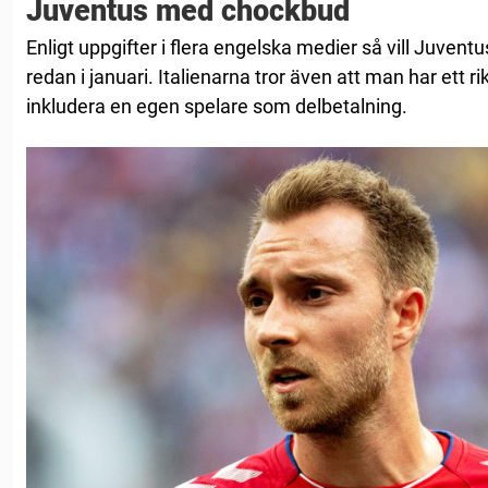
Juventus med chockbud
Enligt uppgifter i flera engelska medier så vill Juvent
redan i januari. Italienarna tror även att man har ett ri
inkludera en egen spelare som delbetalning.