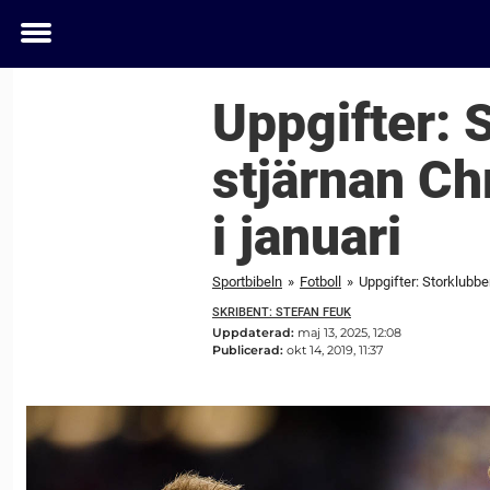
Toggle
menu
Uppgifter:
stjärnan Chr
i januari
Sportbibeln
»
Fotboll
»
Uppgifter: Storklubbe
SKRIBENT: STEFAN FEUK
Uppdaterad:
maj 13, 2025, 12:08
Publicerad:
okt 14, 2019, 11:37