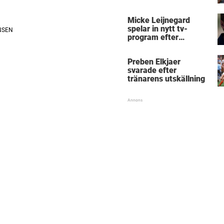
Micke Leijnegard
spelar in nytt tv-
program efter
Mästarnas mästare
Preben Elkjaer
svarade efter
tränarens utskällning