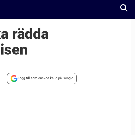
ka rädda
risen
Lägg till som önskad källa på Google