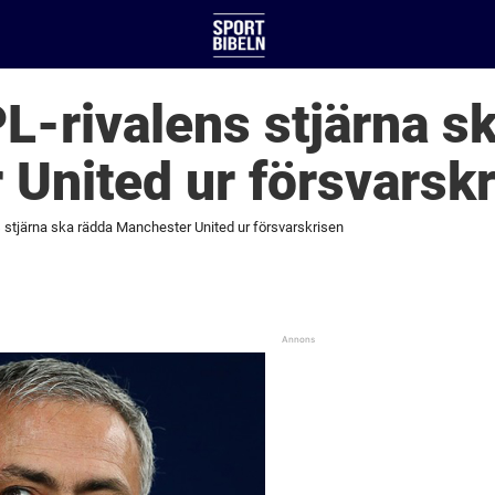
PL-rivalens stjärna s
United ur försvarsk
s stjärna ska rädda Manchester United ur försvarskrisen