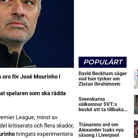
POPULÄRT
David Beckham säger
s oro för José Mourinho i
vad han tycker om
Zlatan Ibrahimovic
tat spelaren som ska rädda
Svenskarna
välkomnar SVT:s
beslut att ta tillbaka
Micke Leijnegard
Premier League, minst av
Tränarens ord om
del kritiserats och flera skador,
Alexander Isaks nya
urinho
tvingats experimentera
säsong i Liverpool