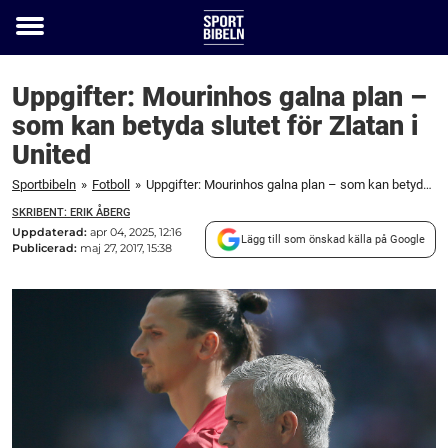
Toggle
menu
Uppgifter: Mourinhos galna plan –
som kan betyda slutet för Zlatan i
United
Sportbibeln
»
Fotboll
»
Uppgifter: Mourinhos galna plan – som kan betyda slutet för Zlatan i United
SKRIBENT: ERIK ÅBERG
Uppdaterad:
apr 04, 2025, 12:16
Lägg till som önskad källa på Google
Publicerad:
maj 27, 2017, 15:38