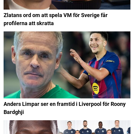
Zlatans ord om att spela VM för Sverige får
profilerna att skratta
Anders Limpar ser en framtid i Liverpool för Roony
Bardghji